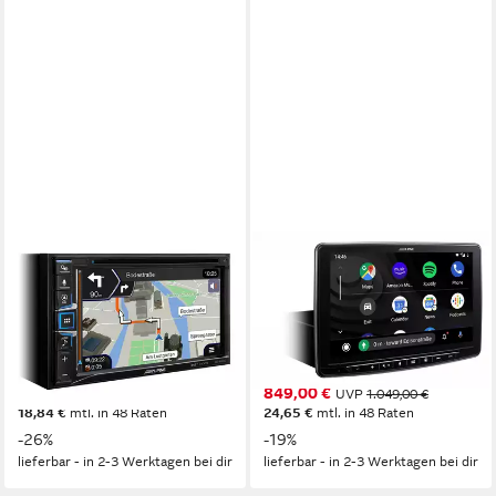
ALPINE
ALPINE
INE-W611DC 6,5 Zoll Navi
INE-F904D Navi 9-Zoll
Trucksoftware CarPlay
Touchscreen, DAB+, HDMI
Android Autoradio
CarPlay Android Autoradio
4,01 kg
Gewicht
4,79 kg
Gewicht
649,00 €
849,00 €
UVP
879,00 €
UVP
1.049,00 €
18,84 €
mtl. in 48 Raten
24,65 €
mtl. in 48 Raten
-26%
-19%
lieferbar - in 2-3 Werktagen bei dir
lieferbar - in 2-3 Werktagen bei dir