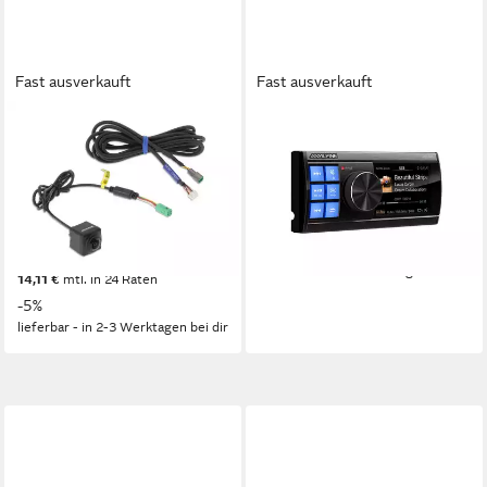
Fast ausverkauft
Fast ausverkauft
ALPINE
ALPINE
HDR Multiview-Frontkamera
Status HDS-990, Hi-Res
(High Dynamic Range) HCE-
Audio Media Player Autoradio
C2600FD Autoradio
0 kg
Gewicht
0,49 kg
Gewicht
1.399,00 €
40,62 €
mtl. in 48 Raten
284,00 €
UVP
299,00 €
lieferbar - in 2-3 Werktagen bei dir
14,11 €
mtl. in 24 Raten
-5%
lieferbar - in 2-3 Werktagen bei dir