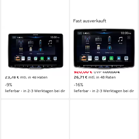
Fast ausverkauft
ALPINE
ALPINE
iLX-F905Dradio DAB+ 1-DIN-
ILX-F115D Halo 11 11 Zoll
Einbaugehäuse CarPlay
Media Autoradio mit DAB+
Wireless Android Autoradio
Autoradio
4,28 kg
Gewicht
4,11 kg
Gewicht
819,11 €
920,00 €
UVP
899,00 €
UVP
1.099,00 €
23,78 €
mtl. in 48 Raten
26,71 €
mtl. in 48 Raten
-9%
-16%
lieferbar - in 2-3 Werktagen bei dir
lieferbar - in 2-3 Werktagen bei dir