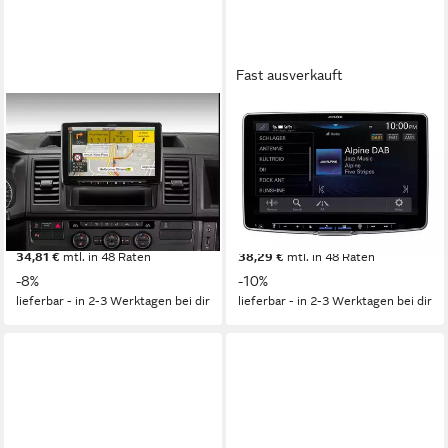
Fast ausverkauft
ALPINE
ALPINE
INE-F904T61 All in One
iLX-F115DU8S Autoradio mit
Navigation mit 9-Zoll Display
schwenkbarem 11 Zoll
für VW T6.1 Autoradio
Touchscreen Autoradio
0,5 kg
Gewicht
2,5 kg
Gewicht
1.199,00 €
1.319,00 €
UVP
1.299,00 €
UVP
1.459,00 €
34,81 €
mtl. in 48 Raten
38,29 €
mtl. in 48 Raten
-8%
-10%
lieferbar - in 2-3 Werktagen bei dir
lieferbar - in 2-3 Werktagen bei dir