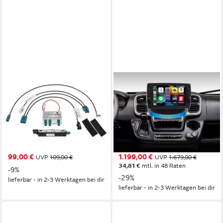
ALPINE
ALPINE
KAE-DAB1G6
X903D-DU8S 9-Zoll-
Antennensplitter für
Navisystem Fiat Ducato 8,
Volkswagen Golf VI Skoda
Apple CarPlay Android Auto
Octavia 3 Autoradio
Autoradio
0,26 kg
Gewicht
6,49 kg
Gewicht
99,00 €
1.199,00 €
UVP
109,00 €
UVP
1.679,00 €
34,81 €
mtl. in 48 Raten
-9%
-29%
lieferbar - in 2-3 Werktagen bei dir
lieferbar - in 2-3 Werktagen bei dir