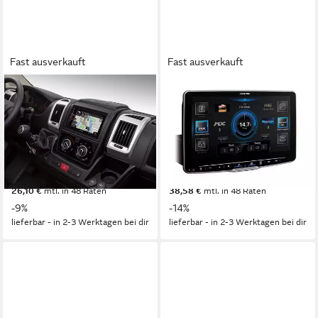
Fast ausverkauft
Fast ausverkauft
ALPINE
ALPINE
INE-W611DU Navi mit 6,5-Zoll
INE-F904DU8S Autoradio mit
Touchscreen Ducato III
schwenkbarem 9-Zoll
Jumper II Boxer II Autoradio
Touchscreen, Autoradio
2,5 kg
Gewicht
2,5 kg
Gewicht
899,00 €
1.329,00 €
UVP
989,00 €
UVP
1.549,00 €
26,10 €
mtl. in 48 Raten
38,58 €
mtl. in 48 Raten
-9%
-14%
lieferbar - in 2-3 Werktagen bei dir
lieferbar - in 2-3 Werktagen bei dir