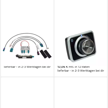
ALPINE
ALPINE
DAB+ Antennensplitter
Bluetooth Lautstärkeregler
Volkswagen Golf VII 7 KAE-
iLX-F115D iLX-F905D iLX-
DAB1G7 Autoradio
705D Autoradio
0,27 kg
Gewicht
0,23 kg
Gewicht
89,00 €
132,00 €
lieferbar - in 2-3 Werktagen bei dir
12,06 €
mtl. in 12 Raten
lieferbar - in 2-3 Werktagen bei dir