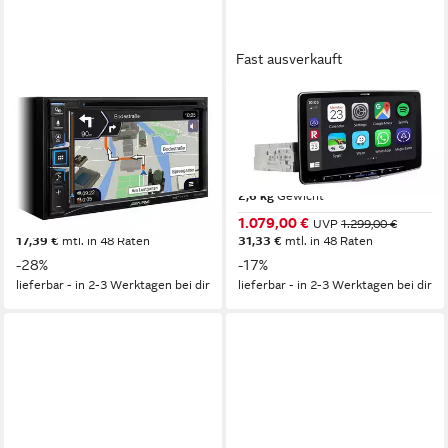
Fast ausverkauft
ALPINE
ALPINE
INE-W611D 2-DIN 6,5 Zoll
iLX-F115DU Fiat Ducato 250
Navigationssystem Apple Car
290radio 11-Zoll-DAB+
Play Android Autoradio
Einbaugehäuse Autoradio
3,82 kg
Gewicht
2,6 kg
Gewicht
599,00 €
1.079,00 €
UVP
829,00 €
UVP
1.299,00 €
17,39 €
mtl. in 48 Raten
31,33 €
mtl. in 48 Raten
-28%
-17%
lieferbar - in 2-3 Werktagen bei dir
lieferbar - in 2-3 Werktagen bei dir