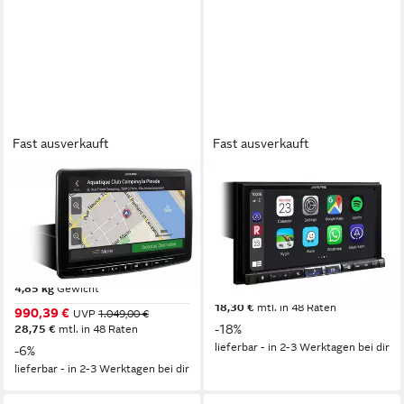
Fast ausverkauft
Fast ausverkauft
ALPINE
ALPINE
INE-F904DC NaviL
ILX-705DM Digital-Media-
Reisemobilprofile DAB+ HDMI
Station 7-Zoll-DAB+ Android
CarPlay Android Auto
2DIN Autoradio
Autoradio
2,9 kg
Gewicht
4,85 kg
Gewicht
630,36 €
UVP
769,00 €
18,30 €
mtl. in 48 Raten
990,39 €
UVP
1.049,00 €
-18%
28,75 €
mtl. in 48 Raten
lieferbar - in 2-3 Werktagen bei dir
-6%
lieferbar - in 2-3 Werktagen bei dir