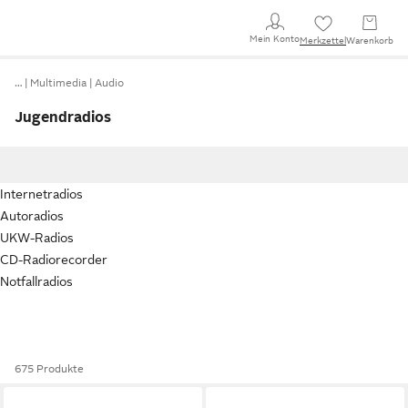
Mein Konto
Merkzettel
Warenkorb
…
Multimedia
Audio
Jugendradios
Internetradios
Autoradios
UKW-Radios
CD-Radiorecorder
Notfallradios
675 Produkte