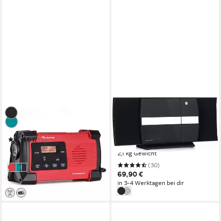
AUNA
BENNETT & ROSS
Patagonia DAB+ Radio
Ålesund Vertikal
Stereoanlage
DC 3,7 V USB
Stromversorgung
10 W
Leistung
(9)
Netzteil
Stromversorgung
88,99 €
2,1 kg
Gewicht
in 2-3 Werktagen bei dir
(30)
Rot
Grün
Schwarz
69,90 €
in 3-4 Werktagen bei dir
Schwarz
Silber