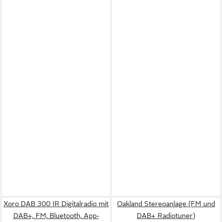
Xoro DAB 300 IR Digitalradio mit
Oakland Stereoanlage (FM und
DAB+, FM, Bluetooth, App-
DAB+ Radiotuner)