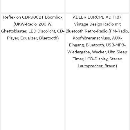
Reflexion CDR900BT Boombox
ADLER EUROPE AD 1187
(UKW-Radio, 200 W,
Vintage Design Radio mit
Ghettoblaster, LED Discolicht, CD-
Bluetooth Retro-Radio (FM-Radio,
Player, Equalizer, Bluetooth)
Kopfhöreranschluss, AUX-
Eingang, Bluetooth, USB-MP3-
Wiedergabe, Wecker, Uhr, Sleep
Timer, LCD-Display, Stereo
Lautsprecher, Braun)