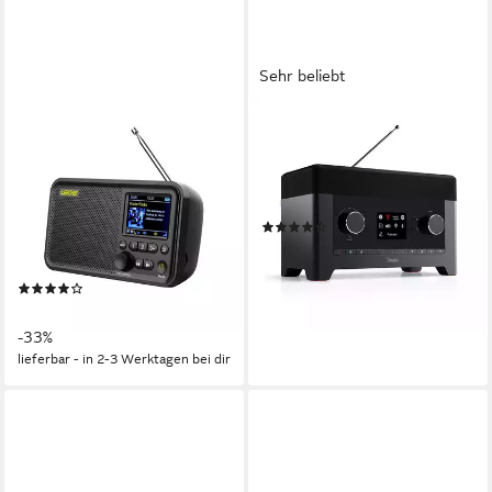
Sehr beliebt
LEICKE
TEUFEL
Tragbares DAB+ Radio DAB+
RADIO 3SIXTY Internet-
und UKW Radio, Küchenradio,
Radio
2,4" Farbdisplay Radio
30 W
Leistung
5 W
Leistung
(51)
Netzadapter mit USB
Stromversorgung
329,99 €
0,60 kg
Gewicht
16,39 €
mtl. in 24 Raten
lieferbar - in 3-4 Werktagen bei dir
(91)
ab 39,90 €
UVP
59,90 €
-33%
lieferbar - in 2-3 Werktagen bei dir