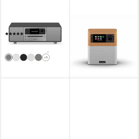
SONORO
SONORO
PRESTIGE Kompaktanlage
Stream Ahorn Weiß Internet-
(7)
Radio (Digitalradio (DAB), FM-
899,00 €
Tuner, Internetradio)
26,10 €
mtl. in 48 Raten
269,00 €
lieferbar - in 3-4 Werktagen bei dir
13,36 €
mtl. in 24 Raten
+5
lieferbar - in 3-4 Werktagen bei dir