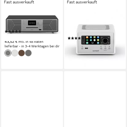
Fast ausverkauft
Fast ausverkauft
SONORO
SONORO
MEISTERSTÜCK (Gen.2)
Relax Weiß Internet-Radio
Kompaktanlage
(Digitalradio (DAB), FM-Tuner,
(9)
Internetradio)
1.499,00 €
(2)
43,52 €
mtl. in 48 Raten
ab 349,00 €
lieferbar - in 3-4 Werktagen bei dir
17,33 €
mtl. in 24 Raten
lieferbar - in 4-5 Werktagen bei dir