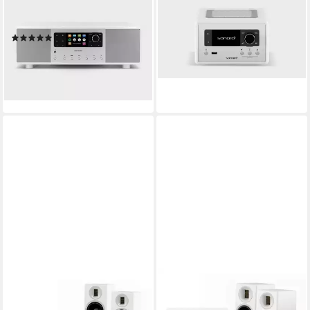
SONORO
SONORO
Sonoro Primus Radio
Sonoro Relax Radio
(5)
395,00 €
ab 599,00 €
19,62 €
mtl. in 24 Raten
17,39 €
mtl. in 48 Raten
lieferbar - in 3-4 Werktagen bei dir
lieferbar - in 3-4 Werktagen bei dir
SONORO
SONORO
Sonoro MAESTRO +
Sonoro MAESTRO +