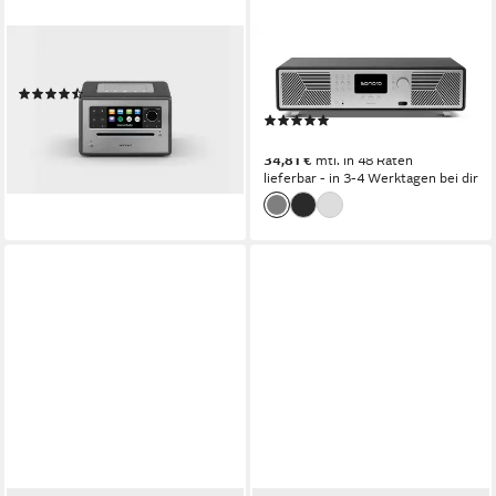
SONORO
SONORO
ELITE Digitalradio (DAB)
Sonoro AVATON Internet-
(12)
Radio
499,00 €
(4)
17,90 €
mtl. in 36 Raten
1.199,00 €
lieferbar - in 3-4 Werktagen bei dir
34,81 €
mtl. in 48 Raten
lieferbar - in 3-4 Werktagen bei dir
+2