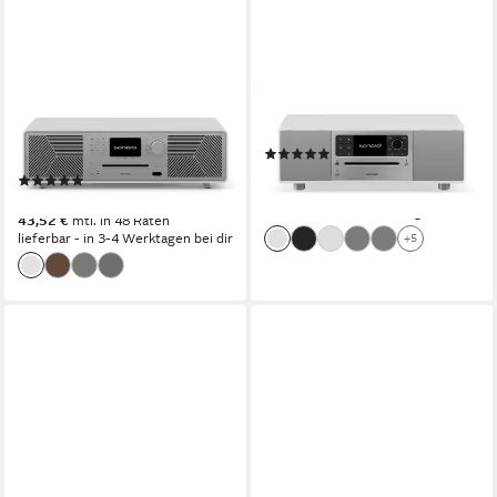
SONORO
SONORO
MEISTERSTÜCK (Gen.2)
PRESTIGE Kompaktanlage
(7)
Kompaktanlage
899,00 €
(9)
26,10 €
mtl. in 48 Raten
1.499,00 €
lieferbar - in 3-4 Werktagen bei dir
43,52 €
mtl. in 48 Raten
lieferbar - in 3-4 Werktagen bei dir
+5