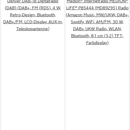
Denver DAB-18 Digitalradio
Medion® Internetradio MEDION®
(DAB) (DAB+, FM (RDS), 4 W,
LIFE® P85444 (MD89295) Radio
Retro-Design, Bluetooth,
(Amazon Music, MW/UKW, DAB+,
DAB+/FM, LCD-Display, AUX-In,
Spotify, WiFi, AM/FM, 30 W,
Teleskopantenne)
DAB+ UKW Radio, WLAN,
Bluetooth, 8,1 cm (3,2) TFT-
Farbdisplay)