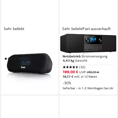
Sehr beliebt
Sehr beliebt
Fast ausverkauft
TEUFEL
PHILIPS
RADIO ONE Internet-Radio
TAM6805 Stereoanlage
20 W
Leistung
50 W
Leistung
Netzbetrieb
Stromversorgung
(49)
4,43 kg
Gewicht
144,99 €
(32)
13,24 €
mtl. in 12 Raten
199,00 €
UVP
285,99 €
lieferbar - in 3-4 Werktagen bei dir
18,17 €
mtl. in 12 Raten
-30%
lieferbar - in 1-2 Werktagen bei dir