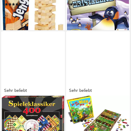
(2)
(160)
ab 15,26 €
ab 19,98 €
UVP
19,99 €
UVP
24,99 €
-24%
-20%
lieferbar - in 1-2 Werktagen bei dir
lieferbar - in 2-3 Werktagen bei dir
Sehr beliebt
Sehr beliebt
NORIS
ZOCH
Spielesammlung
Spiel Da ist der Wurm drin,
Spieleklassiker - 400
Made in Germany
(101)
Spielmöglichkeiten, Made in
ab 21,79 €
UVP
26,99 €
Germany