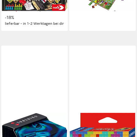
-19%
(195)
lieferbar - in 1-2 Werktagen bei dir
ab 14,79 €
UVP
17,99 €
-18%
lieferbar - in 1-2 Werktagen bei dir
SHASHIBO
KOSMOS
Spiel Shashibo Magnetwürfel
Spiel Ubongo - Brain Games,
Entdecker Serie – Moon, 3D-
Geschicklichkeitsspiel