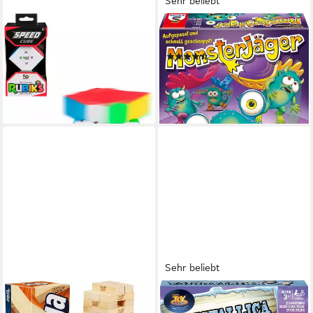
Sehr beliebt
SPIN MASTER
SCHMIDT SPIELE
Spiel Rubik's - 3x3 Speed
Spiel Monsterjäger
(208)
Cube, Logikspiel-Würfel
ab 11,99 €
UVP
24,99 €
ab 12,99 €
UVP
14,99 €
-52%
-13%
lieferbar in 2 Wochen
lieferbar - in 1-2 Werktagen bei dir
Sehr beliebt
HASBRO
HASBRO
Spiel Jenga, Stapelspiel
Spiel Kristallica