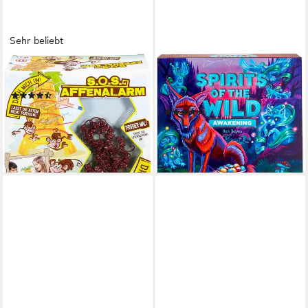
Sehr beliebt
MATTEL GAMES
MATTEL GAMES
Spiel S.O.S Affenalarm
Spiel Spirits of the Wild - The
(242)
Awakening (D), Sammelspiel
ab 16,70 €
UVP
25,99 €
(2)
ab 21,68 €
-36%
UVP
24,99 €
lieferbar - in 1-2 Werktagen bei dir
-13%
lieferbar - in 1-2 Werktagen bei dir