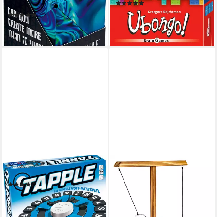
(8)
Puzzle
ab 11,11 €
UVP
12,99 €
(1)
ab 23,39 €
-14%
lieferbar - in 6-8 Werktagen bei dir
lieferbar - in 1-2 Werktagen bei dir
HUCH!
GOODS+GADGETS
Spiel Tapple, Familienspiel
Spiel GOODS+GADGETS Holz
(11)
Ringwurf Spiel – Aktion
ab 21,99 €
UVP
25,99 €
Hakenspiel für 2 Spieler,
-15%
Ringwurfspiel Deluxe, Ring
lieferbar - in 3-4 Werktagen bei dir