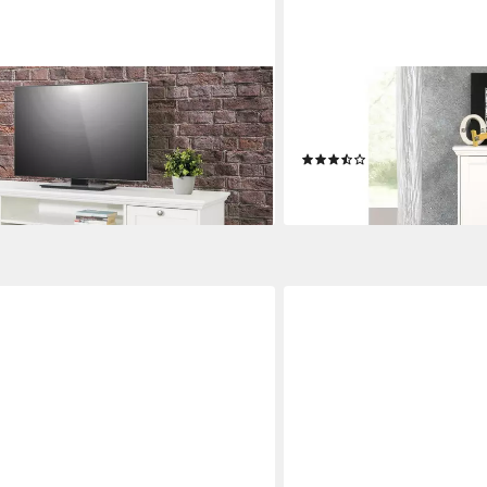
FINORI
ndwood 2 türig in weiß Landhausstil
Kommode Kommode Landwo
Landhausstil 80 cm
(3)
ab 109,00 €
lieferbar - in 3-4 Werktagen be