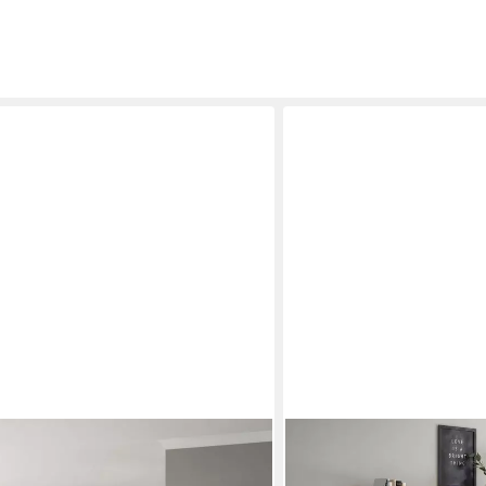
OTTO HOME
rank im Landhausstil, eleganter
Highboard Royal, elegant