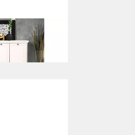
od in weiß mit 2 Türen
i dir