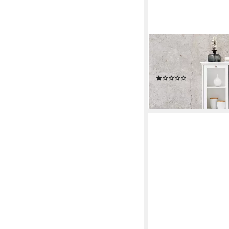
FINORI
Highboard Highboard 
Landhausstil 160 cm
(1)
399,00 €
lieferbar in 9 Wochen