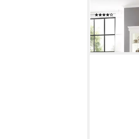
Schrank, Küchenschra
Metallgriffe, viel Sta
(14)
829,99 €
UVP
1.419,99 
-42%
lieferbar - in 9-11 Werkta