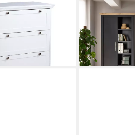
OTTO HOME
5 cm (B/H/T)
Büromöbel-Set Westminste
Landhausstil, exclusiv by O
879,99 €
UVP
1.589,99 €
en bei dir
-45%
lieferbar - in 9-11 Werktagen b