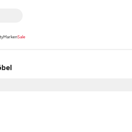
ty
Marken
Sale
bel