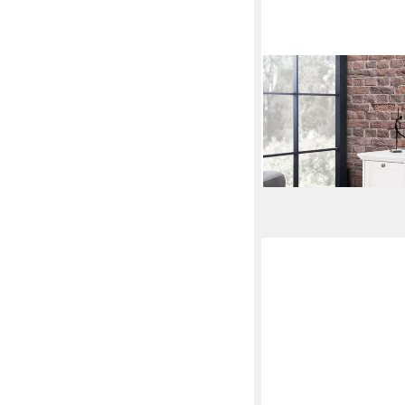
FINORI
Lowboard TV-Board La
160 cm
189,00 €
lieferbar in 9 Wochen