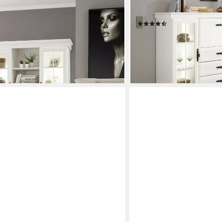
nk dekorative Rahmenoptik,
Stauraumelement im Landha
uraum, 128 cm breit
Rahmenoptik, Metallgriffe,
(28)
579,99 €
€
UVP
1.019,99 €
-43%
gen bei dir
lieferbar - in 9-11 Werktagen b