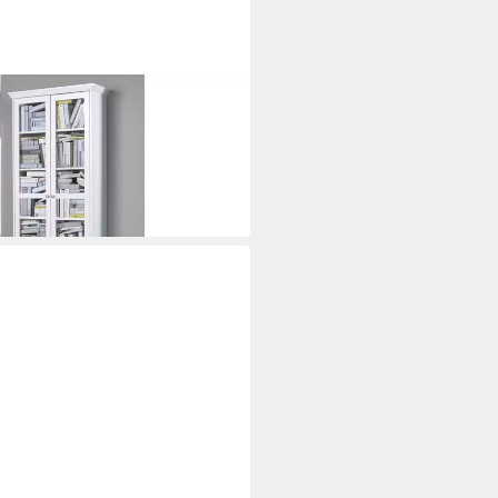
weiß mit 2 Schubkästen