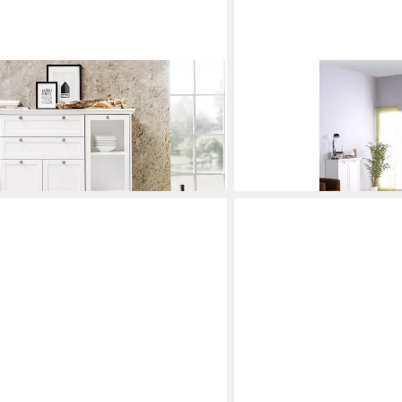
FINORI
Landwood in weiß mit 4 Türen
Vitrine Vitrine Landwood 
Landhausstil 80x200 cm
ab 259,00 €
lieferbar in 9 Wochen