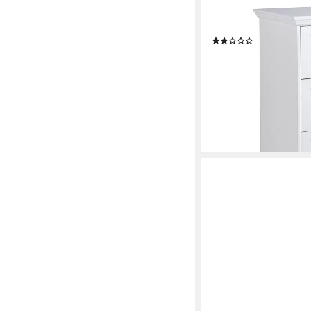
FINORI
Kommode 80 x 90 x 4
(1)
159,00 €
lieferbar - in 3-4 Werktag