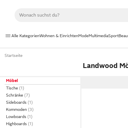
Alle Kategorien
Wohnen & Einrichten
Mode
Multimedia
Sport
Beau
Startseite
Landwood Mö
Möbel
Tische
Schränke
Sideboards
Kommoden
Lowboards
Highboards