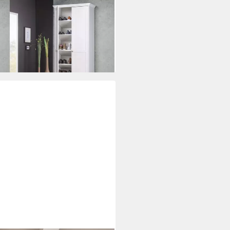
weckschrank Landwood 13 weiß
80/200/39 cm