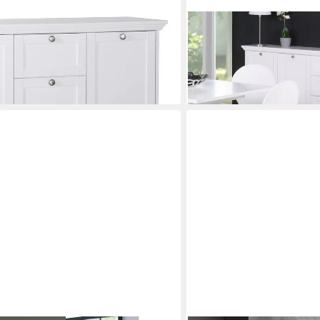
FINORI
 40 cm (B/H/T)
Sideboard Sideboard Land
Landhausstil 200 cm
ab 339,00 €
lieferbar in 9 Wochen