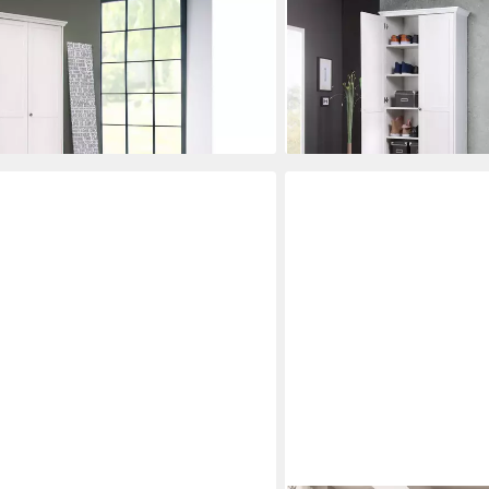
FINORI
erschrank Landwood in weiß
Mehrzweckschrank Mehrz
 120x200 cm
Dekor2 TR, 1 SK, 5 EB, 
239,00 €
lieferbar in 9 Wochen