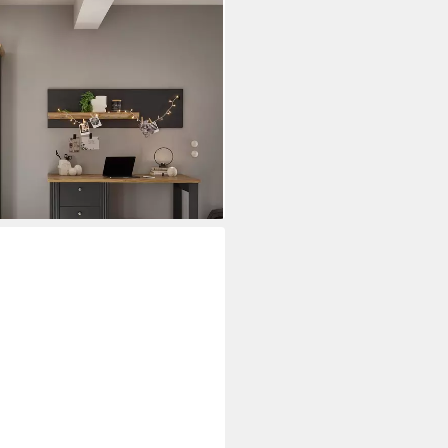
r, im romantischen
tto
ei dir