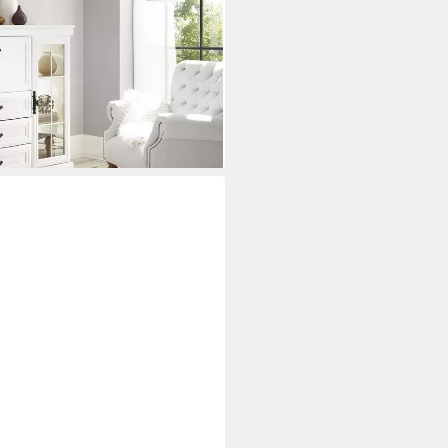
usstil, dekorative
 viel Stauraum, 158 cm breit
ei dir