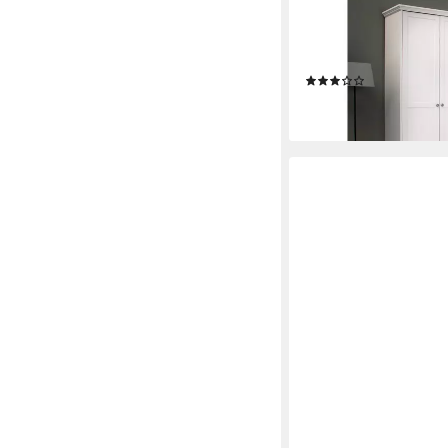
FINORI
Kleiderschrank Kleid
Landhausstil 3-türig
(2)
ab 379,00 €
lieferbar in 9 Wochen