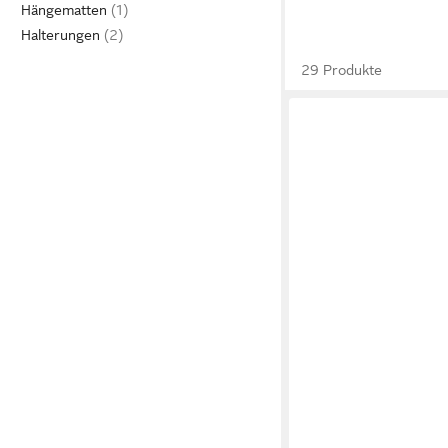
Hängematten
Halterungen
29 Produkte