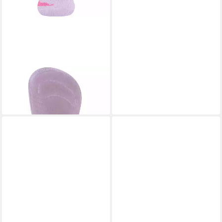
EWERS
ABS-Socken
Stoppersocken Pferde
12,99 €