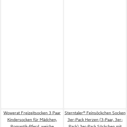
Wowerat Freizeitsocken 3 Paar
Sterntaler® Feinsöckchen Socken
Kindersocken für Mädchen,
3er-Pack Herzen (3-Paar, 3er-
Romantik-Pferd, weiche
Pack) 3er-Pack Söckchen mit