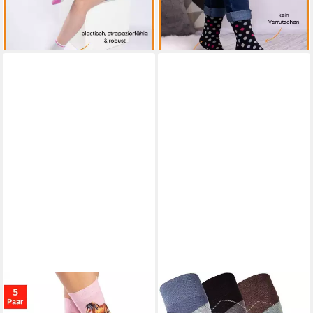
-10%
-20%
Baumwolle Kindersocken
54365
+5
+4
(56269, 35-38) WP