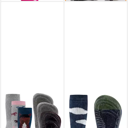
EWERS
ABS-Socken
Stoppersocken Pferd
12,99 €