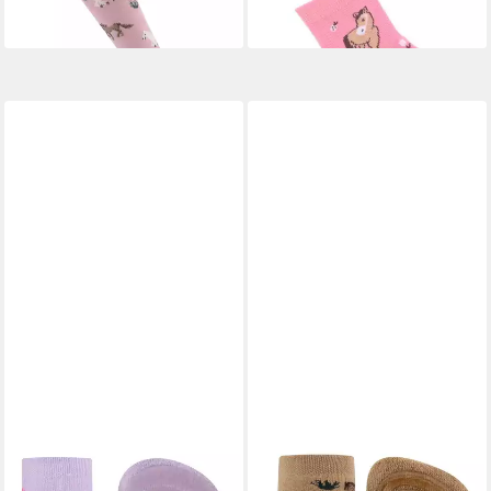
-20%
Pack) Fliesen Flitzer AIR 2er-
Pack, mit Motiv, Innenfrottee
im Sohlenbereich
EWERS
ABS-Socken