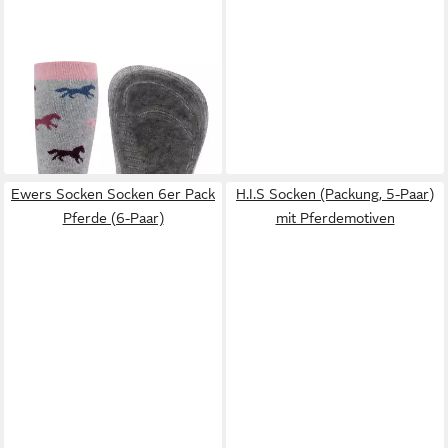
EWERS
ABS-Socken
Stoppersocken 3er Pack
24,99 €
Pferd
29,99 €
-17%
Ewers Socken Socken 6er Pack
H.I.S Socken (Packung, 5-Paar)
Pferde (6-Paar)
mit Pferdemotiven