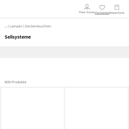
Mein Konto
Merkzettel
Warenkorb
…
Lampen
Deckenleuchten
Seilsysteme
600 Produkte