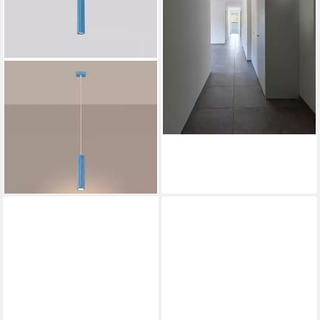
57,49 €
UVP
227,95 €
-75%
lieferbar - in 3-4 Werktagen bei dir
SOLLUX LIGHTING
Hängeleuchte Pendelleuchte
KARBON 1 himmelblau, Nicht
enthalten
48,00 €
lieferbar - in 5-6 Werktagen bei dir
+10