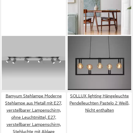
SOLLUX LIGHTING
BRILONER LEUCHTEN
Deckenleuchte Deckenleuchte
Pendelleuchte Pendelleuchte
Ring 6L Grau, Nicht enthalten
KOTAK, schwarz, E27,
138,00 €
hängend Metall, für und
lieferbar - in 5-6 Werktagen bei dir
37,09 €
UVP
99,95 €
+7
-63%
lieferbar - in 2-3 Werktagen bei dir
Bamyum Stehlampe Moderne
SOLLUX lighting Hängeleuchte
Stehlampe aus Metall mit E27,
Pendelleuchten Pastelo 2 Weiß,
verstellbarer Lampenschirm,
Nicht enthalten
ohne Leuchtmittel, E27,
verstellbarer Lampenschirm,
Stehluchte mit Ablage