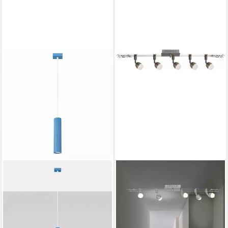
NÄVE
LED Deckenleuchte Tony, LED
fest integriert, individuell
einstellbar, incl. 5x 4W LED,
Energieeffiziensklasse G