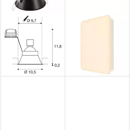
SLV
SLV
Einbauleuchte Einbauleuchte
Wandleuchte LED Wand- und
Horn-T in versch.
Deckenleuchte Sima, LED
Produktdatenblatt
Ausführungen, mit Clipfedern
42,99 €
UVP
218,90 €
24,99 €
UVP
61,90 €
-80%
-60%
lieferbar - in 3-4 Werktagen bei dir
lieferbar - in 3-4 Werktagen bei dir