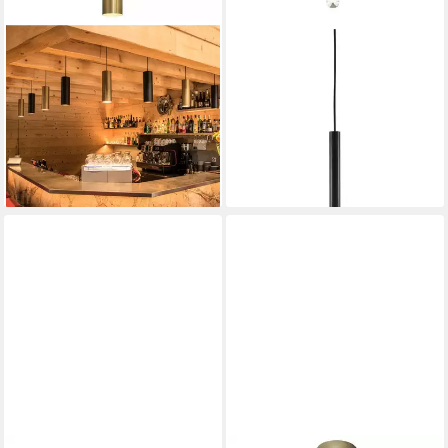
SLV
SLV
Pendelleuchte Pendelleuchte
Pendelleuchte Pendelleuchte
Enola in gold
Fitu E27 max. 60W in
93,90 €
Schwarz
lieferbar - in 3-4 Werktagen bei dir
25,89 €
UVP
119,90 €
-78%
lieferbar - in 3-4 Werktagen bei dir