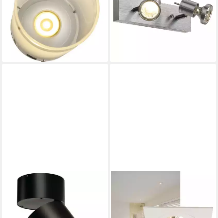
LED
Souvereen in aluminium-
149,90 €
brushed, GU10
lieferbar - in 3-4 Werktagen bei dir
21,19 €
UVP
23,99 €
-12%
lieferbar - in 3-4 Werktagen bei dir