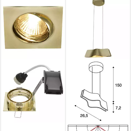
SLV
Einbauleuchte
Deckeneinbauleuchte Pika
GU10
15,90 €
lieferbar - in 3-4 Werktagen bei dir
SLV