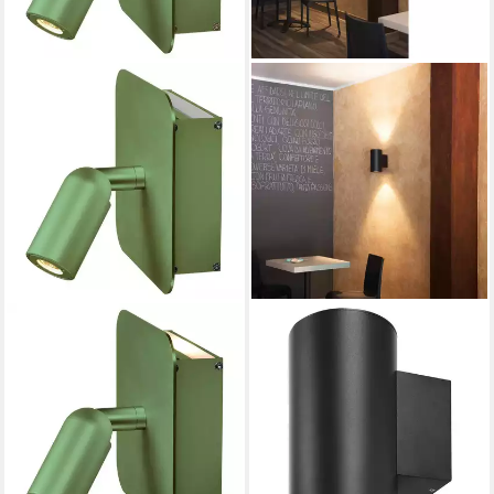
SLV
SLV
Wandleuchte Napia Wand-
Wandleuchte LED
und Deckenleuchte in grün,
Wandleuchte Supros, Up- and
LED
Downlight, 3000 K, 235 mm
104,90 €
UVP
159,90 €
Höhe, LED
61,79 €
-34%
UVP
349,00 €
lieferbar - in 3-4 Werktagen bei dir
-82%