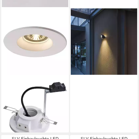
SLV
Außen-Wandleuchte LED
Wandaufbauleuchte Rascali in
Anthrazit 8W 330lm IP54,
LED
Produktdatenblatt
25,89 €
UVP
132,90 €
-81%
lieferbar - in 3-4 Werktagen bei dir
SLV
Einbauleuchte Einbauleuchte
Plastra, QPAR51, rund,
weißer Gips, max. 35W
8,59 €
UVP
50,90 €
-83%
lieferbar - in 3-4 Werktagen bei dir
SLV Einbauleuchte LED
SLV Einbauleuchte LED