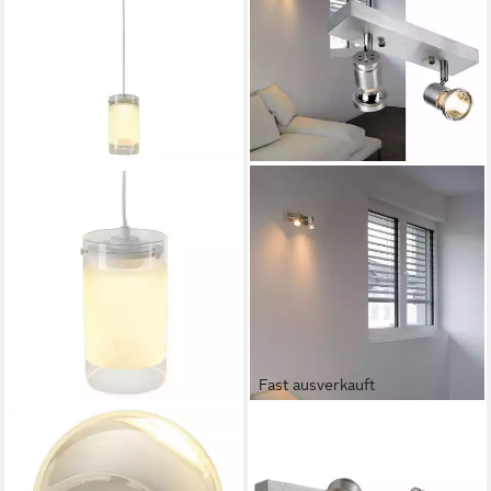
Fast ausverkauft
SLV
SLV
Pendelleuchte Moderne LED
Deckenstrahler
Pendelleuchte Lefa 1 in weiß,
Zweiflammiger Leuchtenspot