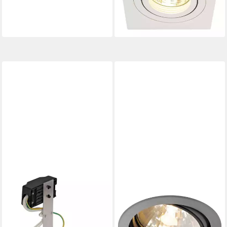
14,89 €
UVP
28,90 €
-48%
lieferbar - in 3-4 Werktagen bei dir