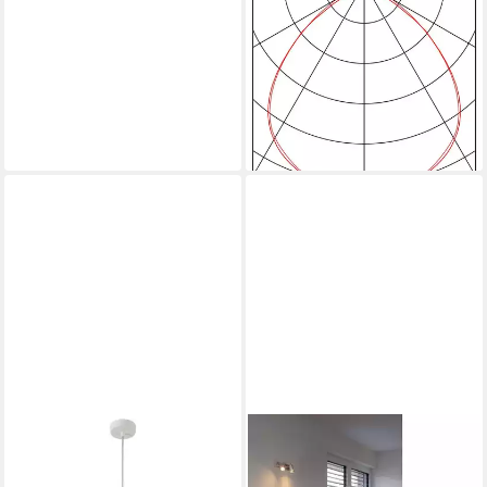
Pendelleuchte Edle LED
Pendelleuchte Wave Pendant
in messing, LED
31,29 €
UVP
229,00 €
-86%
lieferbar - in 3-4 Werktagen bei dir