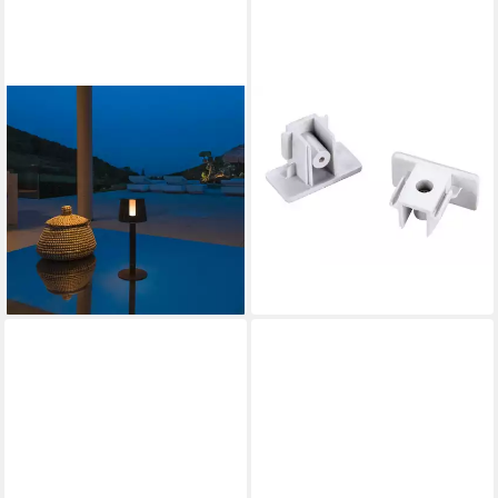
SLV
SLV
Gartenleuchte LED Akku
Stehlampe
29,10 €
Tischleuchten-Set Taha in
lieferbar - in 5-6 Werktagen bei dir
Schwarz 5W 200lm IP65,
LED
40,99 €
UVP
198,90 €
-79%
lieferbar - in 3-4 Werktagen bei dir