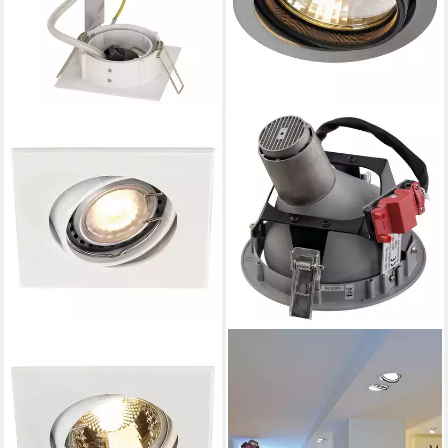
SLV
SLV
Einbauleuchte Eckiger GU10
Einbauleuchte Gediegene
Einbaustrahler, schwenkbar,
Einbauleuchte Beret in
weiß
Silbergrau
7,19 €
69,90 €
UVP
27,90 €