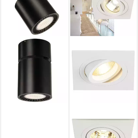
SLV
Deckenstrahler LED Spot
Supros, LED
Produktdatenblatt
265,90 €
lieferbar - in 3-4 Werktagen bei dir
SLV
Einbauleuchte Einflammiger
Einbaustrahler New Tria,
GU10, Clipfedern, Hochvolt