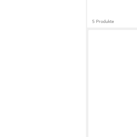
5 Produkte