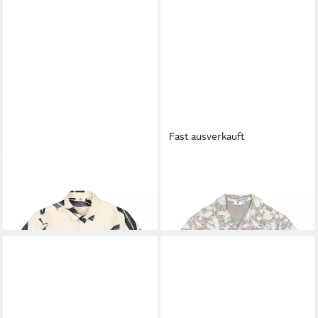
Fast ausverkauft
GARCIA
GARCIA
Kurzarmhemd
Kurzarmhemd men`s shirt ss
42,49 €
ab 47,39 €
UVP
49,99 €
UVP
59,99 €
-15%
-21%