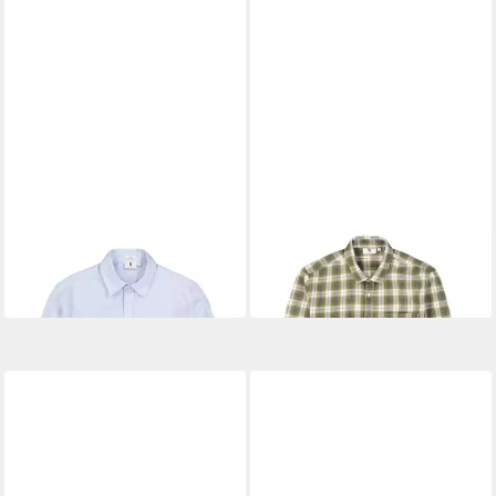
GARCIA
GARCIA
Leinenhemd men`s shirt ls
Flanellhemd
ab 55,29 €
39,99 €
UVP
69,99 €
UVP
69,99 €
-21%
-43%