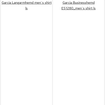
Garcia Langarmhemd men`s shirt
Garcia Businesshemd
ls
E51280_men`s shirt ls