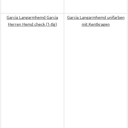
Garcia Langarmhemd Garcia
Garcia Langarmhemd unifarben
Herren Hemd check (1-tlg)
mit Kentkragen