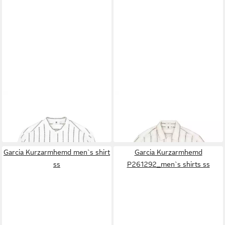
GARCIA
GARCIA
Businesshemd
Kurzarmhemd
P261280_men`s shirt ls
Q261093_men`s shirt ss
69,99 €
59,99 €
Garcia Kurzarmhemd men`s shirt
Garcia Kurzarmhemd
ss
P261292_men`s shirts ss