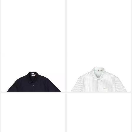
GARCIA
GARCIA
Kurzarmhemd
Kurzarmhemd
47,39 €
Q41095_men`s shirt ss
UVP
59,99 €
41,99 €
UVP
59,99 €
-21%
-30%