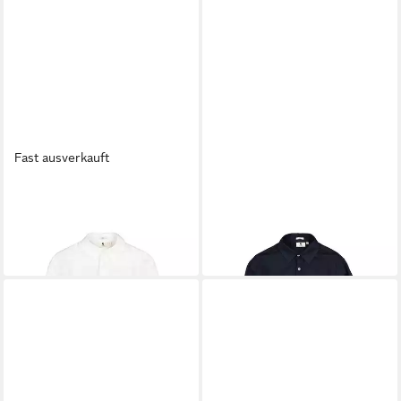
Fast ausverkauft
GARCIA
GARCIA
Businesshemd
Langarmhemd men`s shirt ls
ab 55,29 €
ab 55,29 €
UVP
69,99 €
UVP
69,99 €
-21%
-21%