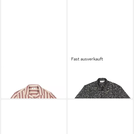
Fast ausverkauft
GARCIA
GARCIA
Kurzarmhemd men`s shirt ss
Kurzarmhemd
ab 47,39 €
ab 32,49 €
UVP
59,99 €
49,99 €
-21%
-35%