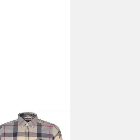
OUR
ellhemd Karohemd Glendale
9 €
UVP
89,90 €