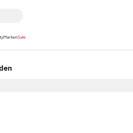
ty
Marken
Sale
den