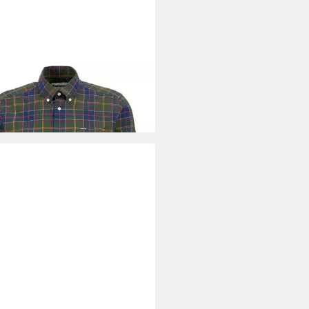
OUR
ellhemd Karohemd Wetheram
9 €