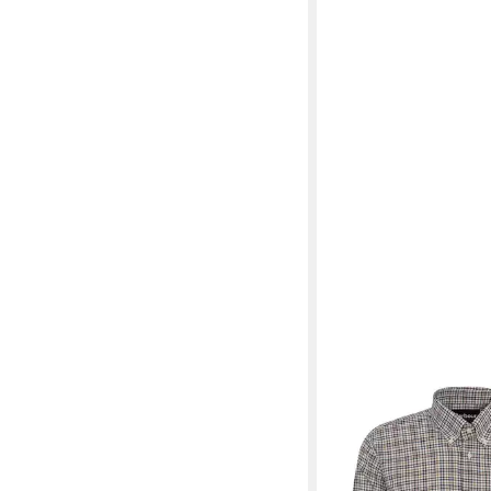
BARBOUR
Flanellhemd Karohem
59,99 €
89,90 €
-33%