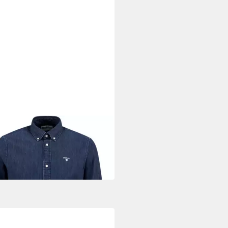
OUR
ellhemd Jeanshemd Crest
9 €