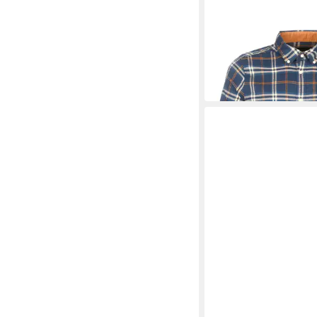
BARBOUR
Flanellhemd Karohemd
Tailored Checked
99,99 €