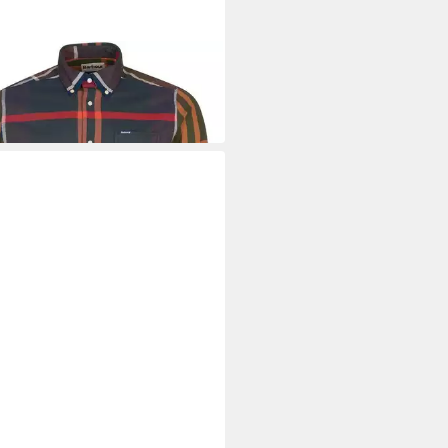
OUR
ellhemd Karohemd Dunoon
9 €