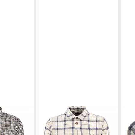
BARBOUR
BARB
d Durand
Hemdjacke Overshirt Vennel
Flan
159,00 €
79,9
-11%