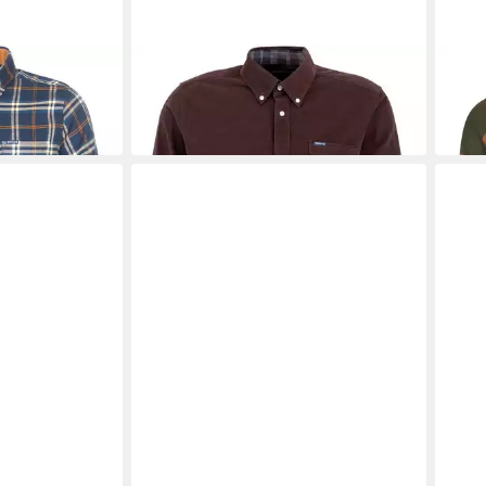
BARBOUR
BARB
 Crossfell
Flanellhemd Cordhemd Ramsey
Flan
99,99 €
99,9