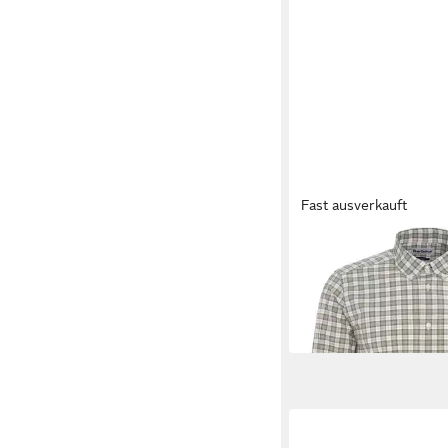
Fast ausverkauft
BARBOUR
Flanellhemd Karohem
60,99 €
UVP
79,90 €
-24%