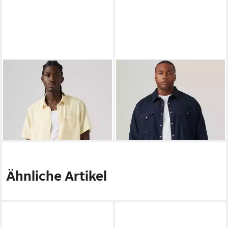
LEVI'S®
Jeanshemd
LEVI'S® PLUS
Jeanshemd im
46,99 €
UVP
54,95 €
Westernstyle
ab 59,99 €
-14%
UVP
84,95 €
-29%
Ähnliche Artikel