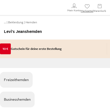
Mein Konto
Merkzettel
Warenkorb
…
Bekleidung
Hemden
Levi's Jeanshemden
10 €
Gutschein für deine erste Bestellung
Freizeithemden
Businesshemden