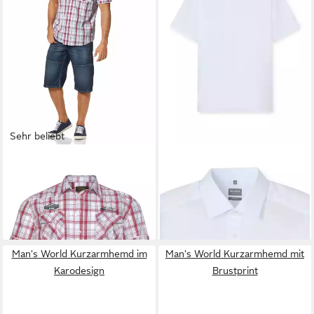
Sehr beliebt
MAN'S WORLD
OLYMP
Businesshemd
Kurzarmhemd mit modischen
OLYMP Luxor, Comfort Fit,
24,99 €
ab 49,95 €
Applikationen
New Kent
Man's World Kurzarmhemd im
Man's World Kurzarmhemd mit
Karodesign
Brustprint