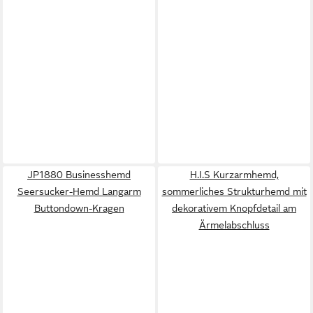
JP1880 Businesshemd
H.I.S Kurzarmhemd,
Seersucker-Hemd Langarm
sommerliches Strukturhemd mit
Buttondown-Kragen
dekorativem Knopfdetail am
Ärmelabschluss