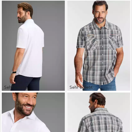
Sehr beliebt
Sehr beliebt
MAN'S WORLD
MAN'S WORLD
Kurzarmhemd Kurzarm
Kurzarmhemd im Karodesign
ab 20,99 €
ab 20,99 €
UVP
24,99 €
-16%