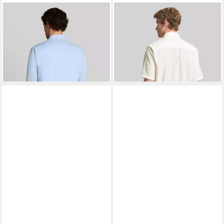
TOM TAILOR DENIM
TOM TAILOR DENIM
Langarmhemd Blusen &
Kurzarmhemd Blusen & Shirts
39,99 €
ab 24,99 €
Shirts Regular Fit Hemd mit
Relaxed Fit Kurzarmhemd mit
UVP
39,99 €
Muster
Brusttasche
-38%