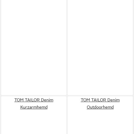
TOM TAILOR Denim
TOM TAILOR Denim
Kurzarmhemd
Outdoorhemd