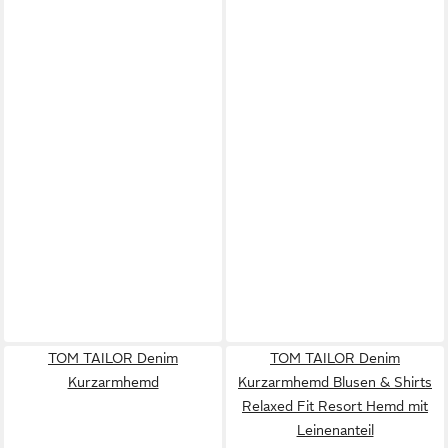
TOM TAILOR Denim
TOM TAILOR Denim
Kurzarmhemd
Kurzarmhemd Blusen & Shirts
Relaxed Fit Resort Hemd mit
Leinenanteil