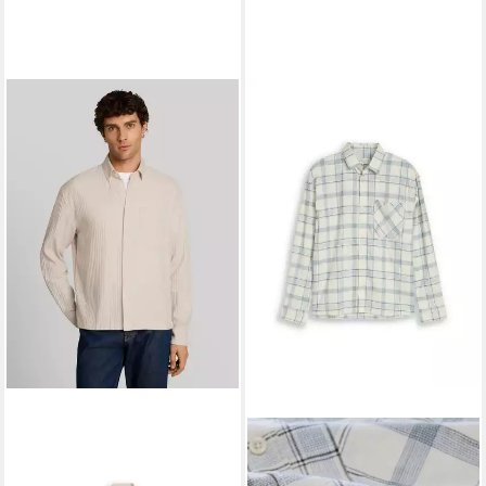
TOM TAILOR
Langarmbluse
ab 39,00 €
UVP
49,99 €