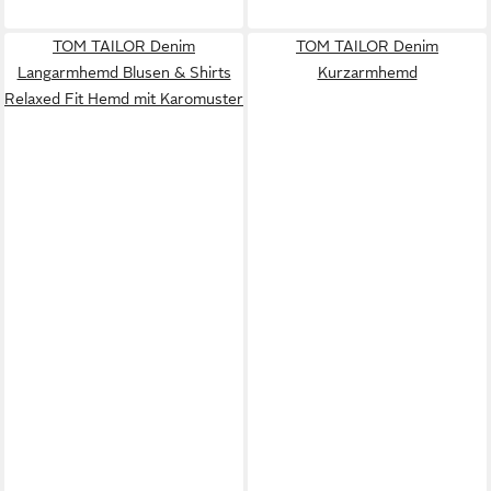
TOM TAILOR Denim
TOM TAILOR Denim
Langarmhemd Blusen & Shirts
Kurzarmhemd
Relaxed Fit Hemd mit Karomuster