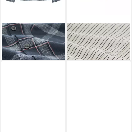
TOM TAILOR DENIM
TOM TAILOR
Langarmbluse
59,99 €
Flanellhemd
32,49 €
49,99 €
-35%