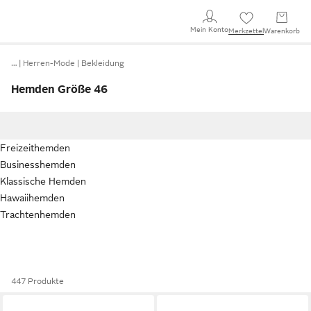
Mein Konto
Merkzettel
Warenkorb
…
Herren-Mode
Bekleidung
Hemden Größe 46
Freizeithemden
Businesshemden
Klassische Hemden
Hawaiihemden
Trachtenhemden
447 Produkte