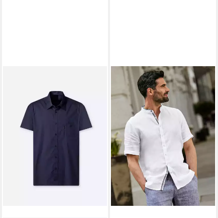
WITT
Funktionshemd Kurzarm-
Hemd Kurzarm
ab 22,99 €
39,99 €
-43%