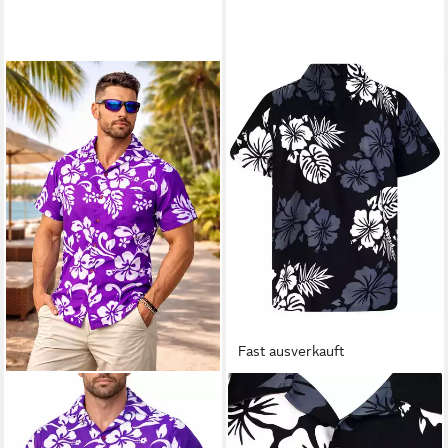
Fast ausverkauft
KING KAMEHA
KING KAMEHA
Hawaiihemd "Hibiscus"
Hawaiihemd "Mono Hibiscus"
Funky Hawaii-Hemd Herren
Funky Hawaii-Hemd Herren