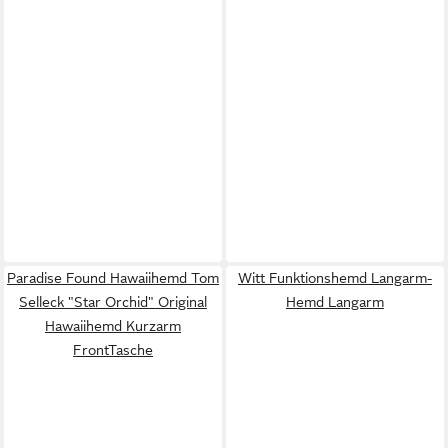
Paradise Found Hawaiihemd Tom
Witt Funktionshemd Langarm-
Selleck "Star Orchid" Original
Hemd Langarm
Hawaiihemd Kurzarm
FrontTasche