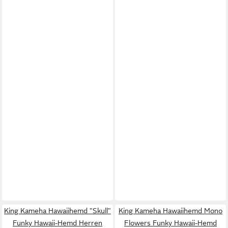
King Kameha Hawaiihemd "Skull"
King Kameha Hawaiihemd Mono
Funky Hawaii-Hemd Herren
Flowers Funky Hawaii-Hemd