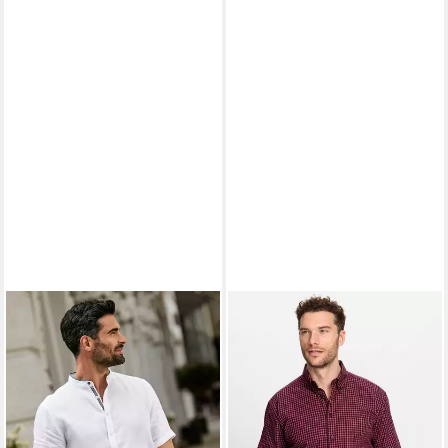
WITT
Funktionshemd Kurzarm-
Hemd Kurzarm
ab 22,99 €
39,99 €
-43%