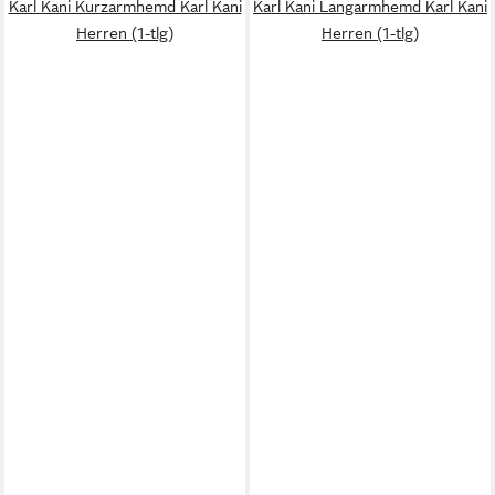
Karl Kani Kurzarmhemd Karl Kani
Karl Kani Langarmhemd Karl Kani
Herren (1-tlg)
Herren (1-tlg)