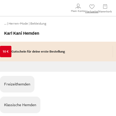
Mein Konto
Merkzettel
Warenkorb
…
Herren-Mode
Bekleidung
Karl Kani Hemden
10 €
Gutschein für deine erste Bestellung
Freizeithemden
Klassische Hemden