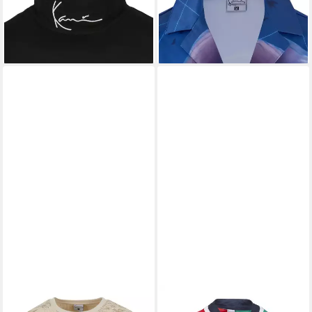
Karl Kani Herren (1-tlg)
Karl Kani Herren (1-tlg)
38,99 €
50,95 €
UVP
45,99 €
UVP
59,95 €
-15%
-15%