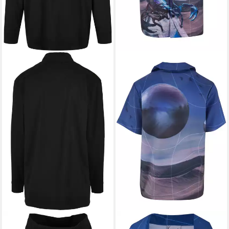
KARL KANI
Businesshemd
KARL KANI
Langarmhemd