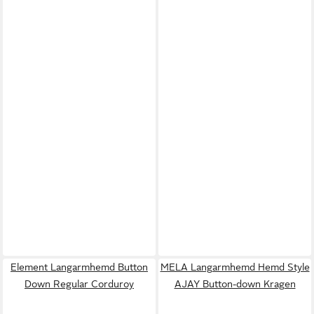
Element Langarmhemd Button
MELA Langarmhemd Hemd Style
Down Regular Corduroy
AJAY Button-down Kragen