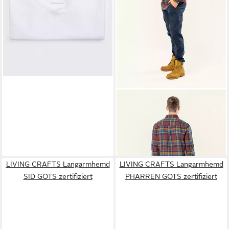
LIVING CRAFTS
Langarmhemd SVEN GOTS
79,99 €
zertifiziert
LIVING CRAFTS Langarmhemd
LIVING CRAFTS Langarmhemd
SID GOTS zertifiziert
PHARREN GOTS zertifiziert