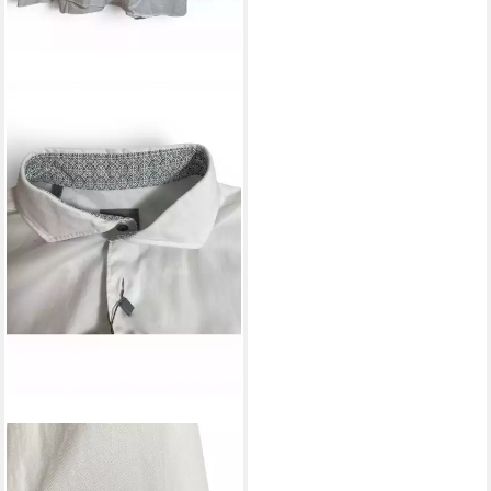
FAKTS
Langarmhemd
109,95 €