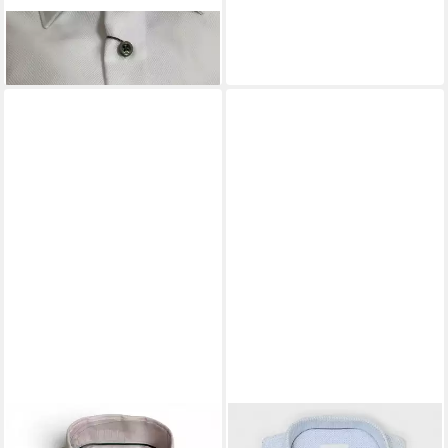
FAKTS
Langarmhemd
119,95 €