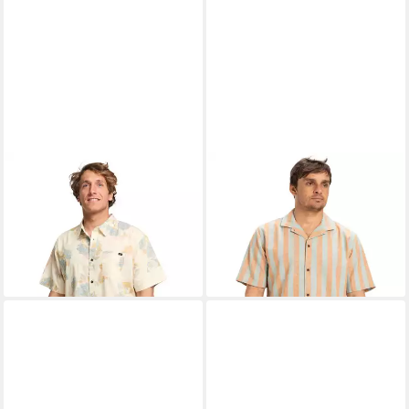
BILLABONG
Kurzarmhemd
QUIKSILVER
Funktionshemd
Sundays
Sunset Song
32,99 €
25,99 €
UVP
59,95 €
UVP
65,00 €
-45%
-60%