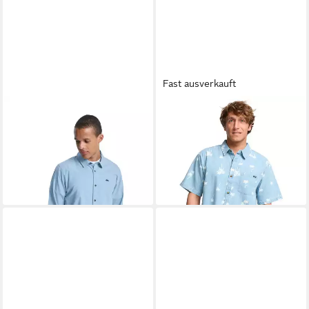
Fast ausverkauft
QUIKSILVER
Langarmhemd
BILLABONG
Funktionshemd
Mw Premium Stretch
Sundays
46,99 €
32,99 €
UVP
60,00 €
UVP
59,95 €
-22%
-45%
+1