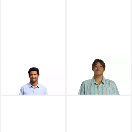
QUIKSILVER
Langarmhemd
QUIKSILVER
Kurzarmhemd
Diamond Chambray
Pool Party Casual
66,99 €
28,99 €
UVP
85,00 €
UVP
60,00 €
-21%
-52%