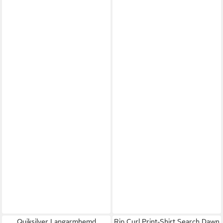
Quiksilver Langarmhemd
Rip Curl Print-Shirt Search Dawn