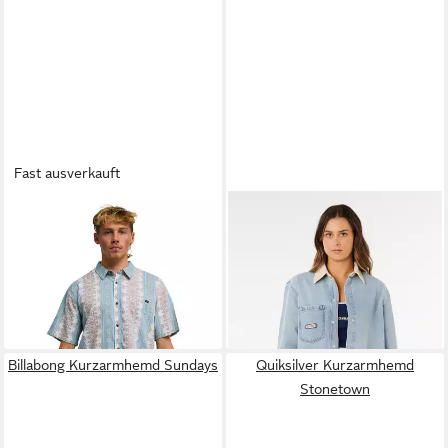
Fast ausverkauft
BILLABONG
Kurzarmhemd
RIP CURL
Jeanshemd Surf
Sundays
Side Relaxed Denim Hemd
ab 32,99 €
55,00 €
UVP
59,95 €
79,99 €
-45%
-31%
Billabong Kurzarmhemd Sundays
Quiksilver Kurzarmhemd
Stonetown