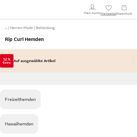
Mein Konto
Merkzettel
Warenkorb
…
Herren-Mode
Bekleidung
Rip Curl Hemden
12 %
Auf ausgewählte Artikel
Extra
Freizeithemden
Hawaiihemden