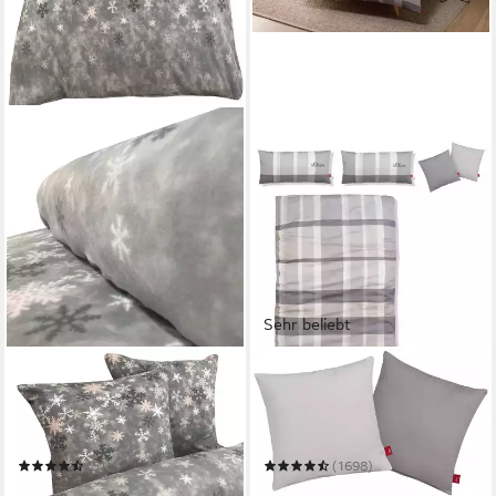
Sehr beliebt
LEONADO VICENTI
S.OLIVER
Bettwäsche Winter flauschig
Bettwäsche Tabea in Gr.
warm
135x200 oder 155x220 cm
135 x 200 cm
B/L
135 x 200 cm
B/L
(51)
(1698)
ab 18,50 €
ab 35,49 €
UVP
24,42 €
UVP
54,99 €