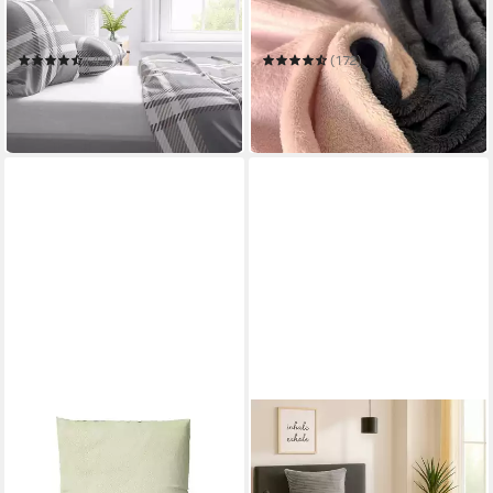
warm
Cashmere Touch
135 x 200 cm
B/L
135 x 200 cm
B/L
(42)
(172)
ab 18,50 €
ab 27,90 €
UVP
24,42 €
UVP
34,95 €
-24%
-20%
in 2-3 Werktagen bei dir
in 2-3 Werktagen bei dir