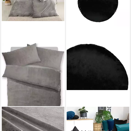
OTTO HOME
BETIES
Bettwäsche Desner3
Kissenbezug Samt&Sonders
135 x 200 cm
B/L
Mehrere Größen