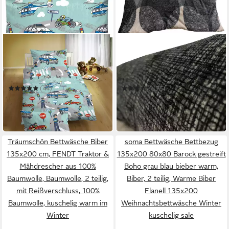
BIBERNA
LEONADO VICENTI
Kinderbettwäsche Ela in Gr.
Bettwäsche Winter Teddy
100x135 oder 135x200 cm,
Plüsch
für Kinder,
100 x 135 cm
B/L
135 x 200 cm
B/L
Kinderbettwäsche
(44)
(75)
ab 27,95 €
ab 21,80 €
UVP
34,95 €
UVP
32,74 €
-20%
-33%
in 3-4 Werktagen bei dir
in 2-3 Werktagen bei dir
Träumschön Bettwäsche Biber
soma Bettwäsche Bettbezug
135x200 cm, FENDT Traktor &
135x200 80x80 Barock gestreift
Mähdrescher aus 100%
Boho grau blau bieber warm,
Baumwolle, Baumwolle, 2 teilig,
Biber, 2 teilig, Warme Biber
mit Reißverschluss, 100%
Flanell 135x200
Baumwolle, kuschelig warm im
Weihnachtsbettwäsche Winter
Winter
kuschelig sale