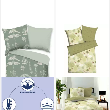
GOOD MORNING
Wendebettwäsche Herbs
135 x 200 cm
B/L
ab 38,00 €
UVP
44,95 €
-15%
in 6-8 Werktagen bei dir