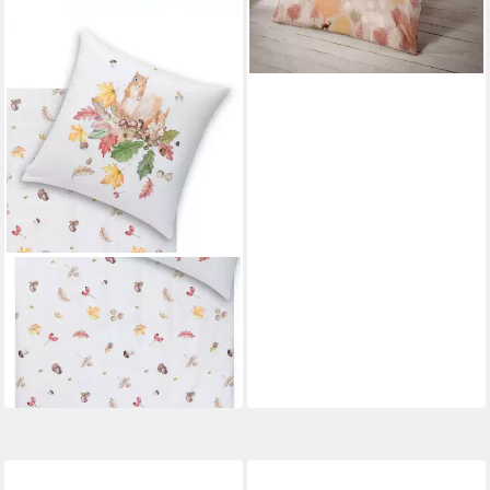
ESTELLA
Bettwäsche Squirrel 4450
230 Natur Kuschelflanell
135 x 200 cm
B/L
ab 63,63 €
in 2-3 Werktagen bei dir