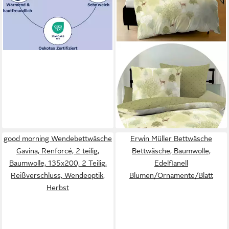
KAEPPEL
Wendebettwäsche
135x200cm Autumn Spring
Rehe Hellgrün
135 x 200 cm
B/L
36,90 €
UVP
49,95 €
-26%
in 2-3 Werktagen bei dir
good morning Wendebettwäsche
Erwin Müller Bettwäsche
Gavina, Renforcé, 2 teilig,
Bettwäsche, Baumwolle,
Baumwolle, 135x200, 2 Teilig,
Edelflanell
Reißverschluss, Wendeoptik,
Blumen/Ornamente/Blatt
Herbst