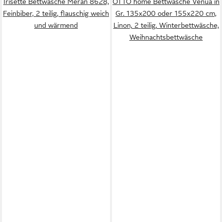
Irisette Bettwäsche Meran 8628,
OTTO home Bettwäsche Venua in
Feinbiber, 2 teilig, flauschig weich
Gr. 135x200 oder 155x220 cm,
und wärmend
Linon, 2 teilig, Winterbettwäsche,
Weihnachtsbettwäsche