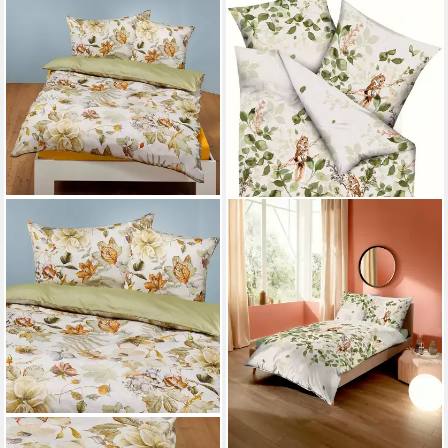
KAEPPEL
Bettwäsche Eichkätzchen
135 x 200 cm
B/L
ab 49,95 €
in 8-10 Werktagen bei dir
TRAUMSCHLAF