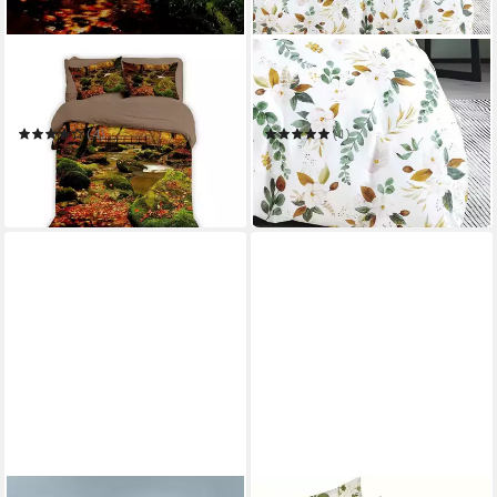
TRAUMSCHLAF
TRAUMSCHLAF
Bettwäsche Herbstwald
Bettwäsche Herbst
135 x 200 cm
B/L
135 x 200 cm
B/L
(4)
(1)
39,99 €
ab 79,99 €
59,95 €
in 2-3 Werktagen bei dir
-33%
in 2-3 Werktagen bei dir