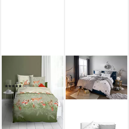
KAEPPEL
Bettwäsche Under the
Mistletoe
135 x 200 cm
B/L
(4)
ab 59,95 €
in 8-10 Werktagen bei dir