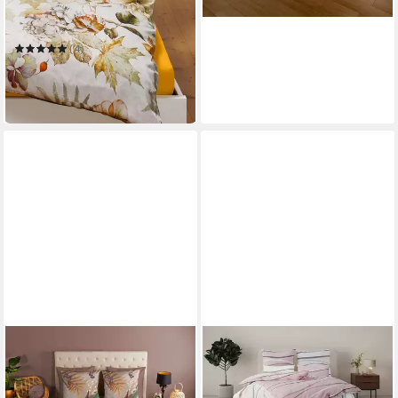
Bettwäsche Herbst
155 x 220 cm
B/L
(4)
59,99 €
89,95 €
-33%
in 2-3 Werktagen bei dir