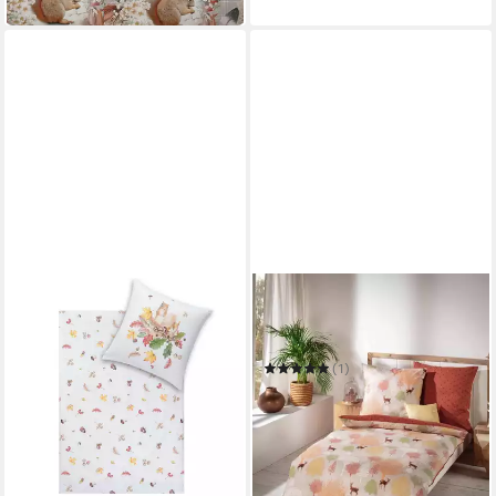
in 2-3 Werktagen bei dir
KAEPPEL
Bettwäsche Autumn
135 x 200 cm
B/L
(1)
ab 40,95 €
in 2-3 Werktagen bei dir