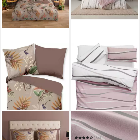
GOOD MORNING
OTTO HOME
Wendebettwäsche Otso
Wendebettwäsche Alvara
135 x 200 cm
B/L
135 x 200 cm
B/L
34,99 €
UVP
44,95 €
(34)