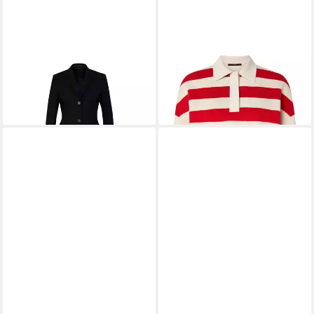
WINDSOR
Jackenblazer
WINDSOR
Strickpullover
479,00 €
Strickpullover - Regular Fit
306,00 €
UVP
360,00 €
-15%