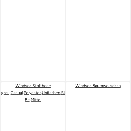
Windsor Stoffhose
Windsor Baumwollsakko
grau,Casual,Polyester,Unifarben,Slim
Fit,Mittel