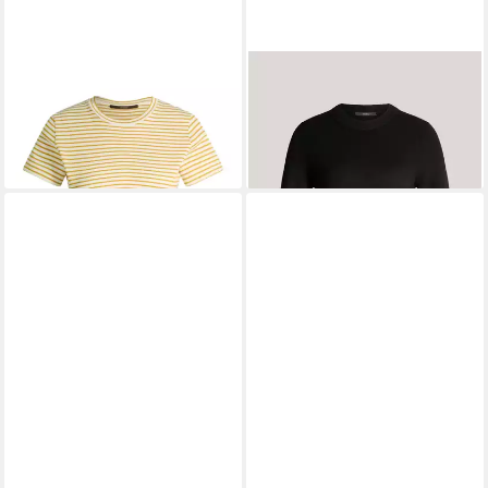
WINDSOR
Kurzarmshirt
WINDSOR
Strickpullover 52
60,99 €
DP629 10011011
149,99 €
UVP
299,00 €
-50%