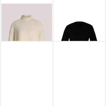
WINDSOR
Strickpullover 52
WINDSOR
Kurzarmshirt 52
DP644 10010515
DT901 10012442
164,99 €
84,15 €
UVP
329,00 €
UVP
99,00 €
-50%
-15%