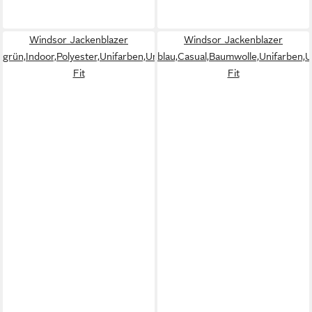
Windsor Jackenblazer
Windsor Jackenblazer
grün,Indoor,Polyester,Unifarben,Umlegekragen,Lang,Regular
blau,Casual,Baumwolle,Unifarben,
Fit
Fit