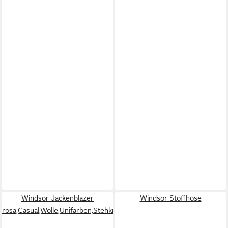
Windsor Jackenblazer
Windsor Stoffhose
rosa,Casual,Wolle,Unifarben,Stehkragen,Kurz,Gerade