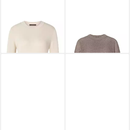
WINDSOR
Strickpullover
WINDSOR
Strickpullover
DP710
DP721
254,15 €
272,00 €
UVP
299,00 €
UVP
320,00 €
-15%
-15%