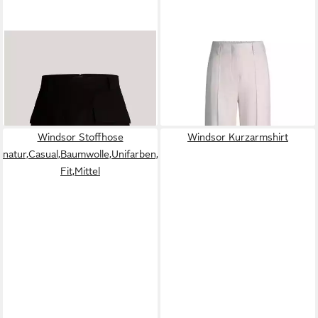
WINDSOR
Strickrock 52
WINDSOR
Stoffhose
271,99 €
DR313 10015952
340,00 €
124,99 €
UVP
249,00 €
-20%
-50%
Windsor Stoffhose
Windsor Kurzarmshirt
natur,Casual,Baumwolle,Unifarben,Loose
Fit,Mittel