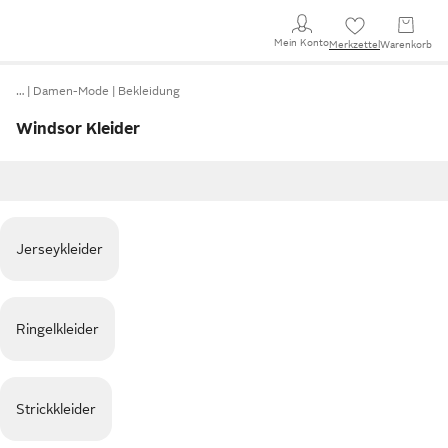
Mein Konto
Merkzettel
Warenkorb
…
Damen-Mode
Bekleidung
Windsor Kleider
Jerseykleider
Ringelkleider
Strickkleider