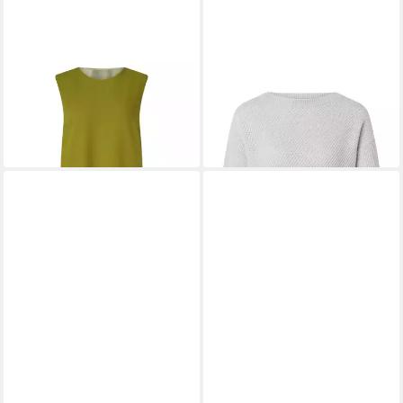
WINDSOR
Maxikleid grün
WINDSOR
Strickpullover
180,99 €
Sweatshirt - Regular Fit
224,99 €
UVP
449,00 €
-50%