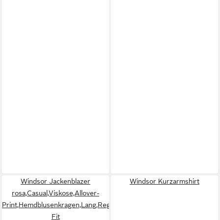
Windsor Jackenblazer
Windsor Kurzarmshirt
rosa,Casual,Viskose,Allover-
Print,Hemdblusenkragen,Lang,Regular
Fit