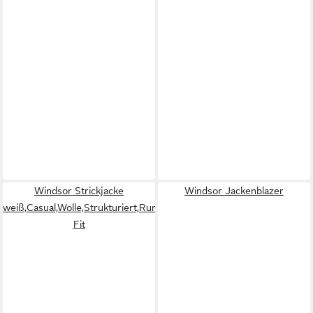
Windsor Strickjacke
Windsor Jackenblazer
weiß,Casual,Wolle,Strukturiert,Rundhals,Lang,Regular
Fit