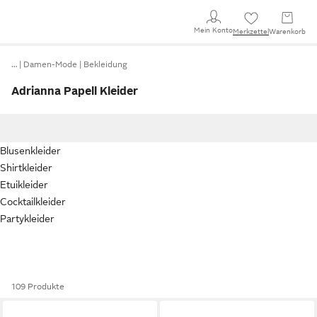
Mein Konto
Merkzettel
Warenkorb
…
Damen-Mode
Bekleidung
Adrianna Papell Kleider
Blusenkleider
Shirtkleider
Etuikleider
Cocktailkleider
Partykleider
109 Produkte