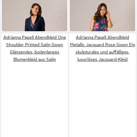
ADRIANNA PAPELL
ADRIANNA PAPELL
Midikleid Combo Shawl
Etuikleid Embroidered Short
Collar Midi Dress Elegantes,
Dress Verspieltes, leichtes
199,00 €
199,00 €
raffiniertes knielanges
und lässiges Trapezkleid
Smokingkleid
Adrianna Papell Abendkleid One
Adrianna Papell Abendkleid
Shoulder Printed Satin Gown
Metallic Jacquard Rose Gown Ein
Glänzendes, bodenlanges
skulpturales und auffälliges,
Blumenkleid aus Satin
luxuriöses Jacquard-Kleid