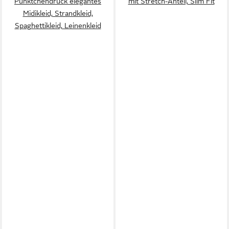
Pünktchendruck elegantes
mit Stretch-Anteil, Slim Fit
Midikleid, Strandkleid,
Spaghettikleid, Leinenkleid