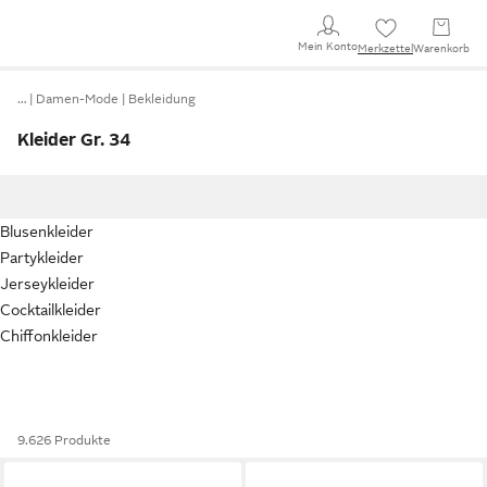
Mein Konto
Merkzettel
Warenkorb
…
Damen-Mode
Bekleidung
Kleider Gr. 34
Blusenkleider
Partykleider
Jerseykleider
Cocktailkleider
Chiffonkleider
9.626 Produkte