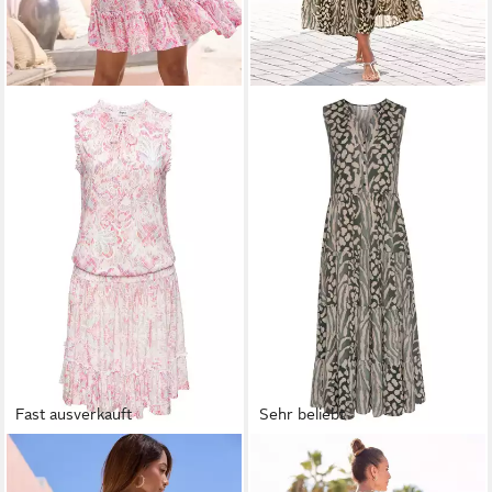
Fast ausverkauft
Sehr beliebt
BUFFALO
Jerseykleid mit
LASCANA
Maxikleid mit
Ethnodruck, Smockbündchen
Animalprint und kurzer