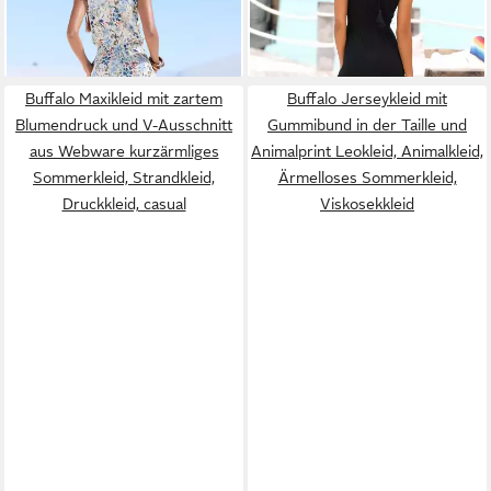
Spaghettikleid, Blumenkleid,
Jerseykleid, Boho-Kleid,
-14%
Boho-Kleid aus Viskose
casual-chic
Buffalo Maxikleid mit zartem
Buffalo Jerseykleid mit
Blumendruck und V-Ausschnitt
Gummibund in der Taille und
aus Webware kurzärmliges
Animalprint Leokleid, Animalkleid,
Sommerkleid, Strandkleid,
Ärmelloses Sommerkleid,
Druckkleid, casual
Viskosekkleid