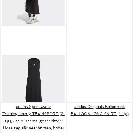
ADIDAS SPORTSWEAR
Maxikleid ESSENTIALS 3-
ab 36,99 €
STREIFEN LONG
UVP
45,00 €
RACERBACK KLEID (1-tlg)
-18%
adidas Sportswear
adidas Originals Ballonrock
Trainingsanzug TEAMSPORT (2-
BALLOON LONG SKIRT (1-tlg)
tlg), Jacke schmal geschnitten;
Hose regulär geschnitten, hoher