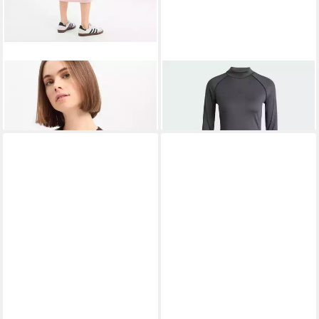
ADIDAS ORIGINALS
ADIDAS ORIGINALS
Minikleid
Jerseykleid
MINIKLEID (1-tlg)
65,99 €
80,00 €