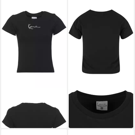
KARL KANI
KARL KANI
T-Shirt Karl Kani Damen (1-
T-Shirt Karl Kani Damen (1-
tlg)
tlg)
46,95 €
ab 24,90 €
UVP
55,95 €
-16%