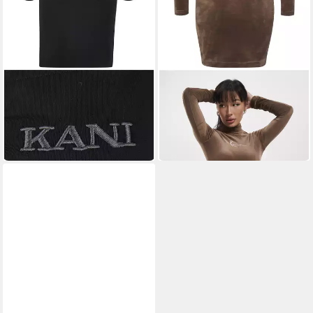
KARL KANI
KARL KANI
A-Linien-Kleid Karl Kani
Shirtkleid Karl Kani Damen
Damen (1-tlg)
(1-tlg)
59,95 €
62,95 €
UVP
79,95 €
-21%