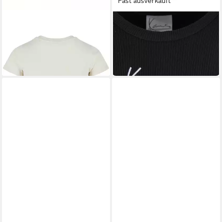
Fast ausverkauft
KARL KANI
KARL KANI
T-Shirt Karl Kani Damen (1-
T-Shirt Karl Kani Damen (1-
tlg)
tlg)
38,95 €
24,95 €
UVP
45,95 €
UVP
27,95 €
-15%
-11%