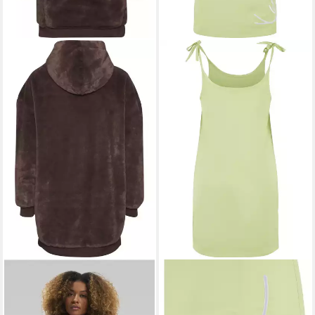
KARL KANI
KARL KANI
Sweatkleid Karl Kani Damen
A-Linien-Kleid Karl Kani
KW234-039-2 KK Varsity
Damen KW221-060-1 KK