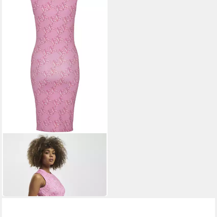
KARL KANI
A-Linien-Kleid Karl Kani
Damen (1-tlg)
59,99 €
UVP
69,99 €
-14%