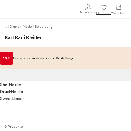
Mein Konto
Merkzettel
Warenkorb
…
Damen-Mode
Bekleidung
Karl Kani Kleider
10 €
Gutschein für deine erste Bestellung
Shirtkleider
Druckkleider
Sweatkleider
9 Produkte