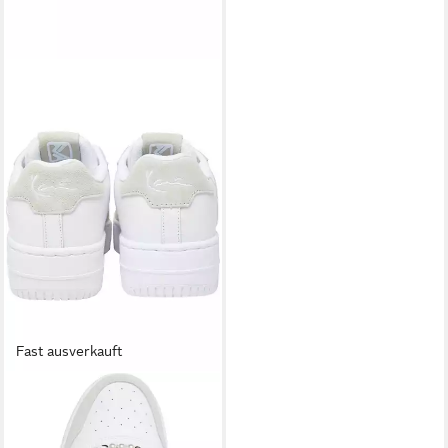
Fast ausverkauft
KARL KANI
Karl Kani KK 89 UP LOGO
PRM Shoes Sneaker