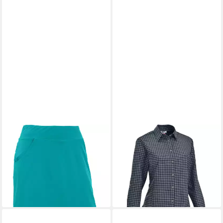
MAUL SPORT®
MAUL SPORT®
Hosenrock Rock Tilburg II
Outdoorbluse Bluse Mosel
52,76 €
ab 52,76 €
UVP
59,95 €
UVP
59,95 €
-12%
-12%
lieferbar - in 3-4 Werktagen bei dir
lieferbar - in 3-4 Werktagen bei dir