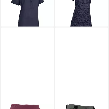
61,56 €
61,56 €
UVP
69,95 €
UVP
69,95 €
-12%
-12%
lieferbar - in 3-4 Werktagen bei dir
lieferbar - in 3-4 Werktagen bei dir