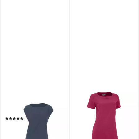
MAUL
MAUL SPORT®
Shirtkleid Maul Amazona -
2-in-1-Kleid Kleid
Funktions Kleid uni elas.
Welschnofen 3XT
(2)
ab 61,56 €
UVP
69,95 €
64,99 €
-12%
lieferbar - in 3-4 Werktagen bei dir
lieferbar - in 3-4 Werktagen bei dir