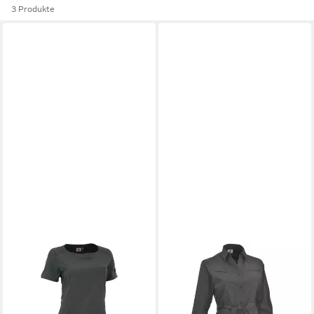
3 Produkte
MAUL SPORT®
2-in-1-Kleid Kleid Elbetal-SP
ab 79,95 €
UVP
99,95 €
-20%