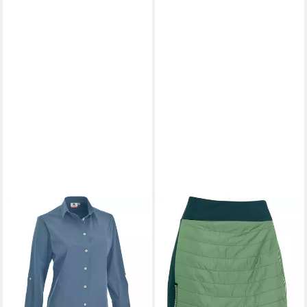
MAUL SPORT®
MAUL SPORT®
Outdoorbluse Bluse
Hosenrock Rock Brünnstein
Traualpsee fresh
XT
80,75 €
79,16 €
UVP
89,95 €
lieferbar - in 2-3 Werktagen bei dir
-12%
lieferbar - in 3-4 Werktagen bei dir