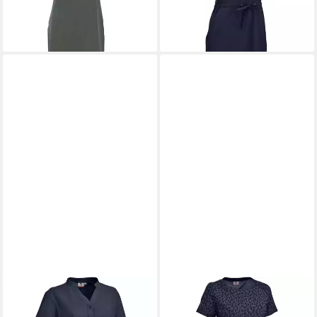
lieferbar - in 3-4 Werktagen bei dir
lieferbar - in 3-4 Werktagen bei dir
MAUL SPORT®
MAUL SPORT®
2-in-1-Kleid Kleid Lignano
2-in-1-Kleid Kleid Alplersee