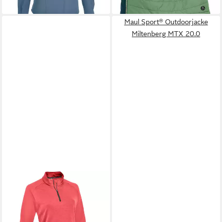
Maul Sport® Outdoorjacke
Miltenberg MTX 20.0
MAUL SPORT®
Longsleeve Shirt Brentenkopf
79,16 €
UVP
89,95 €
-12%