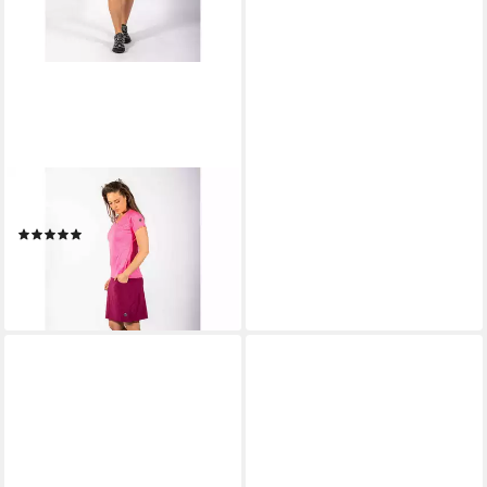
MAUL SPORT®
Hosenrock Rock Rock Tilburg
(1)
52,76 €
UVP
59,95 €
-12%
lieferbar - in 3-4 Werktagen bei dir