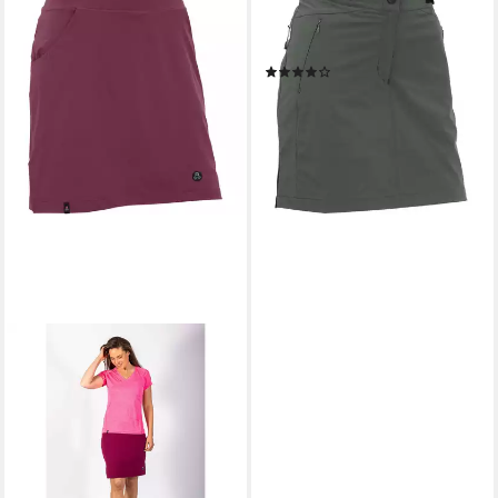
MAUL SPORT®
Hosenrock Rock Kristallkopf
ultra
(2)
ab 62,96 €
lieferbar - in 3-4 Werktagen bei dir
+1