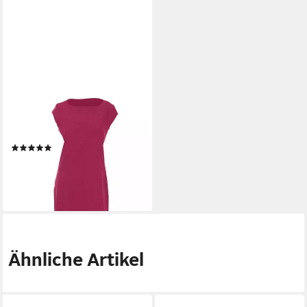
MAUL
Shirtkleid Maul Amazona -
Funktions Kleid uni elas.
Damen
(1)
ab 64,99 €
lieferbar - in 3-4 Werktagen bei dir
Ähnliche Artikel