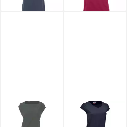
MAUL SPORT®
MAUL SPORT®
2-in-1-Kleid Kleid Amazona-SP
2-in-1-Kleid Kleid Capri 4XT
70,36 €
61,56 €
UVP
79,95 €
UVP
69,95 €
-12%
-12%