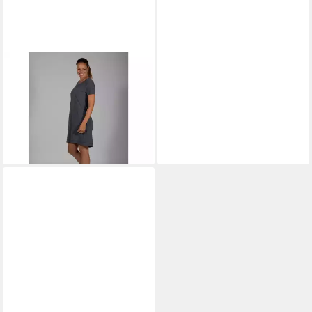
MAUL SPORT®
2-in-1-Kleid Kleid
Welschnofen fresh
ab 62,96 €
lieferbar - in 3-4 Werktagen bei dir