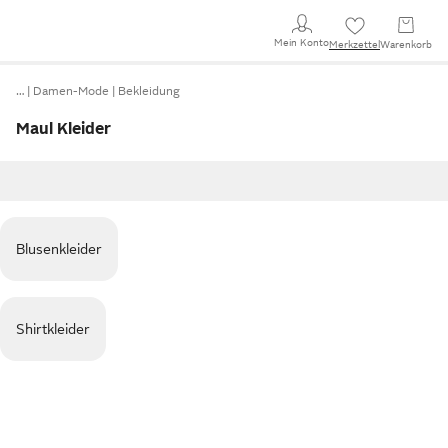
Mein Konto
Merkzettel
Warenkorb
…
Damen-Mode
Bekleidung
Maul Kleider
Blusenkleider
Shirtkleider