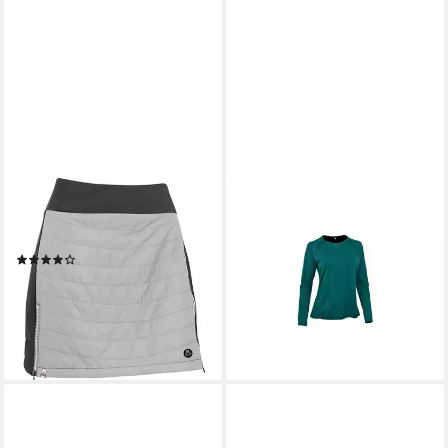
MAUL SPORT®
MAUL SPORT®
Hosenrock Winterrock
Longsleeve Eibelkopf Fresh
60,15 €
Brünnstein
UVP
79,95 €
(1)
-25%
79,16 €
UVP
89,95 €
lieferbar - in 2-3 Werktagen bei dir
-12%
lieferbar - in 3-4 Werktagen bei dir