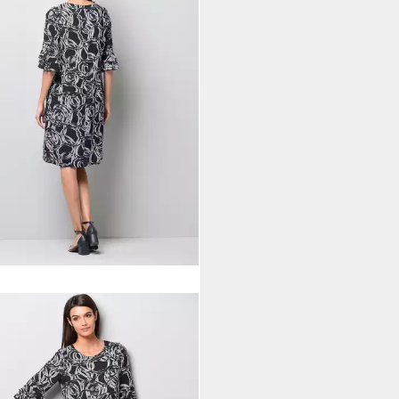
A MODA
Druckkleid Kleid mit
ischem Dessin
4 €
UVP
144,99 €
%