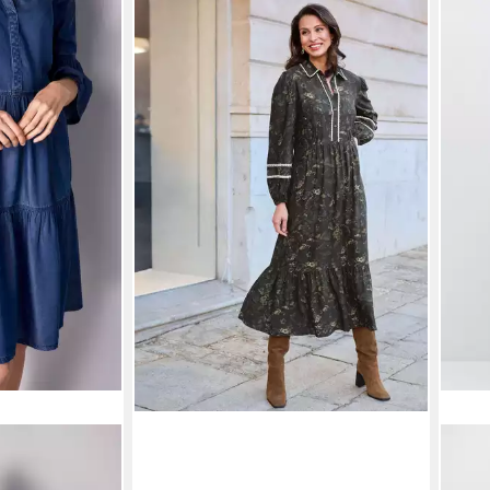
ALBA MODA
Midikleid Kleid
74,04 €
UVP
154,99 €
-52%