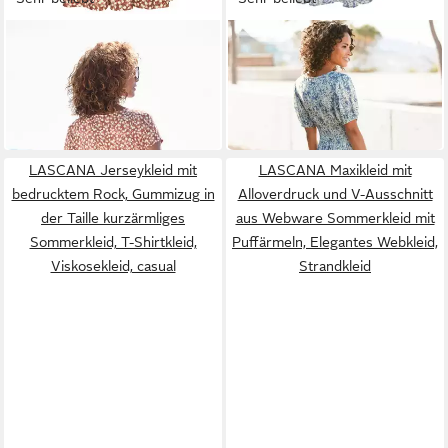
VIVANCE BY LASCANA
BUFFALO
Jerseykleid mit
Maxikleid mit zartem
Pünktchendruck und V-
Blumendruck und V-
39,99 €
69,99 €
Ausschnitt
Ausschnitt aus Webware
49,99 €
89,99 €
figurschmeichelndes
kurzärmliges Sommerkleid,
-20%
-22%
Sommerkleid, Strandkleid,
Strandkleid, Druckkleid,
Viskosekleid, Shirtkleid
casual
LASCANA Jerseykleid mit
LASCANA Maxikleid mit
bedrucktem Rock, Gummizug in
Alloverdruck und V-Ausschnitt
der Taille kurzärmliges
aus Webware Sommerkleid mit
Sommerkleid, T-Shirtkleid,
Puffärmeln, Elegantes Webkleid,
Viskosekleid, casual
Strandkleid