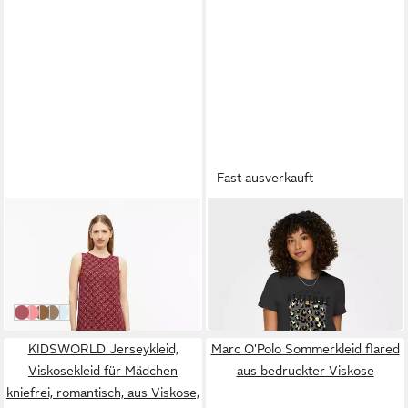
Fast ausverkauft
S.OLIVER
ONLY
Midikleid Kleid Stufenkleid
Jerseykleid (1-tlg)
aus Viskose
Plain/ohne Details
ab 41,99 €
20,90 €
UVP
59,99 €
26,90 €
-30%
-22%
bordeaux pink - 0001
koralle - 0002
8918_braun
89A5_braun
50A5_hellblau
KIDSWORLD Jerseykleid,
Marc O'Polo Sommerkleid flared
Viskosekleid für Mädchen
aus bedruckter Viskose
kniefrei, romantisch, aus Viskose,