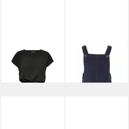
ONLY
TRESPASS
Sommerkleid ONLMariana
Minikleid
ab 34,99 €
Myrina (1-tlg) Cut-Outs
UVP
74,00 €
27,90 €
32,90 €
-53%
-15%