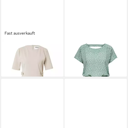
Fast ausverkauft
ONLY
ONLY
Jerseykleid PEACH (1-tlg)
Minikleid ONLMARIANA
Plain/ohne Details
MYRINA (1-tlg) Cut-Outs
29,90 €
32,90 €
39,90 €
-25%