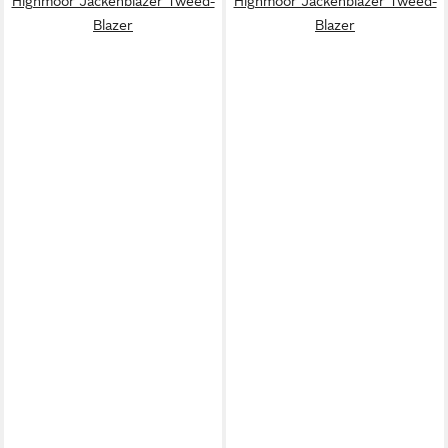
Highmoor Jackenblazer Tweed-
Highmoor Jackenblazer Tweed-
Blazer
Blazer