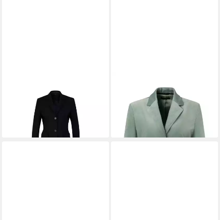
WINDSOR
Jackenblazer
WINDSOR
Jackenblazer
ab 407,15 €
UVP
479,00 €
grün,Business,Baumwolle,Unifarb
550,00 €
-15%