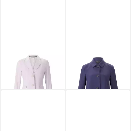
WINDSOR
Jackenblazer
WINDSOR
Jackenblazer
368,00 €
404,10 €
UVP
460,00 €
UVP
449,00 €
-20%
-10%