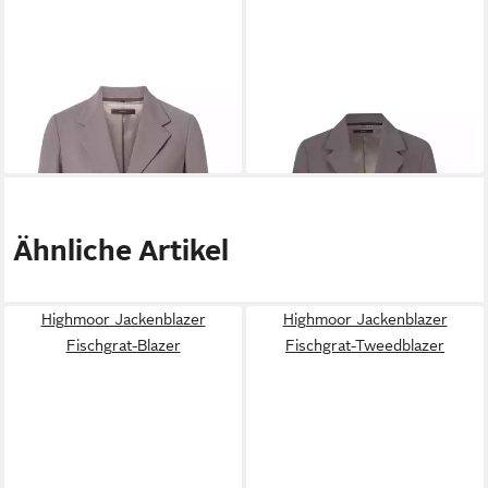
WINDSOR
Jackenblazer
WINDSOR
Jackenblazer
grau,Business,Polyester,Unifarben,Reverskragen,Lang,Slim
grau,Business,Polyester,Unifarb
229,49 €
224,49 €
Fit
Fit
Ähnliche Artikel
Highmoor Jackenblazer
Highmoor Jackenblazer
Fischgrat-Blazer
Fischgrat-Tweedblazer