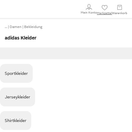
Mein Konto
Merkzettel
Warenkorb
…
Damen
Bekleidung
adidas Kleider
Sportkleider
Jerseykleider
Shirtkleider