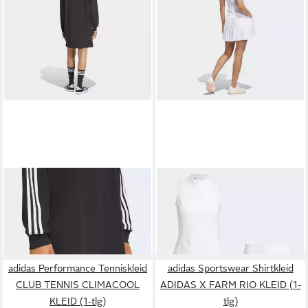
ADIDAS ORIGINALS
ADIDAS PERFORMANCE
Shirtkleid SST
Polokleid ULTIMATE365
ab 46,99 €
120,00 €
UVP
70,00 €
TOUR KLEID (1-tlg)
-33%
adidas Performance Tenniskleid
adidas Sportswear Shirtkleid
CLUB TENNIS CLIMACOOL
ADIDAS X FARM RIO KLEID (1-
KLEID (1-tlg)
tlg)