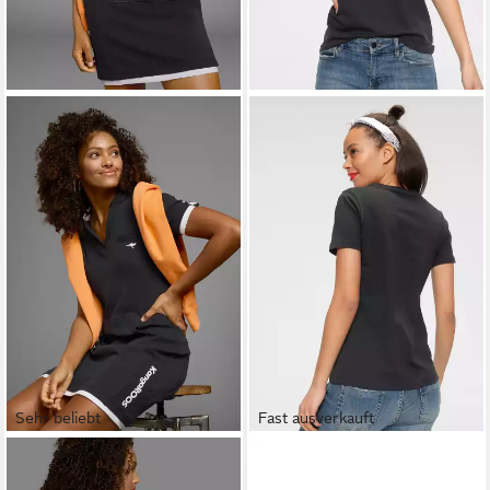
Sehr beliebt
Fast ausverkauft
KANGAROOS
Sweatkleid in
CONVERSE
T-Shirt CORE