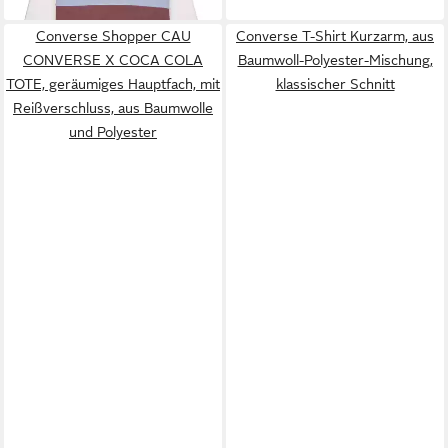
hochschließendem Kragen mit
Converse Shopper CAU
Converse T-Shirt Kurzarm, aus
Reißverschluss, Langarm-
CONVERSE X COCA COLA
Baumwoll-Polyester-Mischung,
Design
TOTE, geräumiges Hauptfach, mit
klassischer Schnitt
Reißverschluss, aus Baumwolle
und Polyester