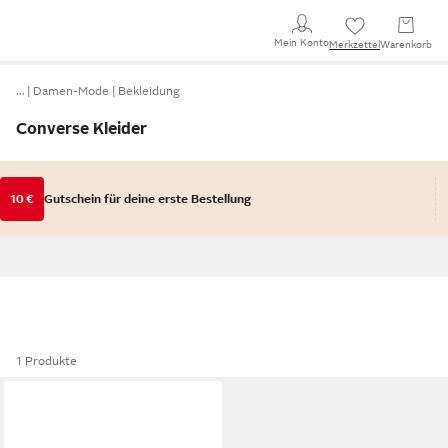
Mein Konto
Merkzettel
Warenkorb
…
Damen-Mode
Bekleidung
Converse Kleider
10 €
Gutschein für deine erste Bestellung
1 Produkte