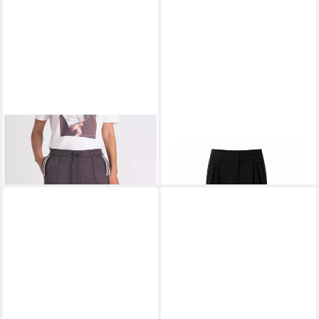
TUZZI
Schlupfhose mit
TUZZI
Culotte mit Bügelfalte
129,99 €
Gummibündchen
139,99 €