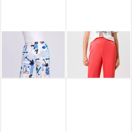
TUZZI
Stoffhose mit
TUZZI
Schlupfhose in
elastischem Bund
fließender Optik
ab 65,99 €
59,99 €
UVP
109,99 €
UVP
149,99 €
-40%
-60%