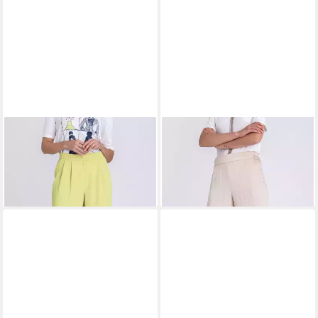
TUZZI
Stoffhose mit
TUZZI
Stoffhose mit
Bügelfaltenoptik
Elastikbund
83,99 €
ab 71,99 €
UVP
139,99 €
UVP
119,99 €
-40%
-40%