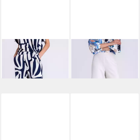
TUZZI
Stoffhose mit
TUZZI
Culotte mit
Elastikbund
elastischem Bund
65,99 €
71,99 €
UVP
109,99 €
UVP
119,99 €
-40%
-40%