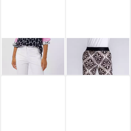
TUZZI
Stoffhose mit
TUZZI
Stoffhose mit
elastischem Bund
Elastikbund
59,99 €
ab 65,99 €
UVP
149,99 €
UVP
109,99 €
-60%
-40%