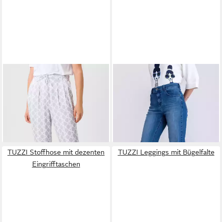
TUZZI
Schlupfhose mit
TUZZI
Stoffhose mit
Bindegürtel
Saumdetail
55,99 €
77,99 €
UVP
139,99 €
UVP
129,99 €
-60%
-40%
TUZZI Stoffhose mit dezenten
TUZZI Leggings mit Bügelfalte
Eingrifftaschen