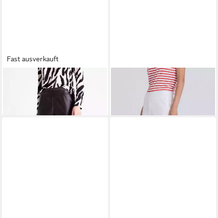
Fast ausverkauft
TUZZI
Schlupfhose in
TUZZI
Culotte mit weitem
Lederoptik
Bein
109,99 €
149,99 €