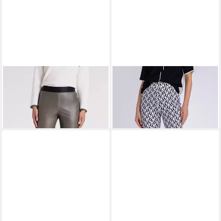
TUZZI
Schlupfhose mit
TUZZI
Culotte mit grafischem
Gummibündchen
Muster
109,99 €
77,99 €
UVP
129,99 €
-40%