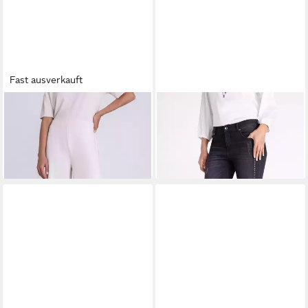
Fast ausverkauft
TUZZI
Culotte mit
TUZZI
5-Pocket-Jeans mit
Gummibund
Nietenbesatz
59,99 €
149,99 €
UVP
99,99 €
-40%