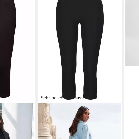
Sehr beliebt
Fast ausverkauft
gs mit
H.I.S
Caprihose im Schlupfhosen
BRA
Loungewear
Style
Lede
34,99 €
155,
-13%
+1