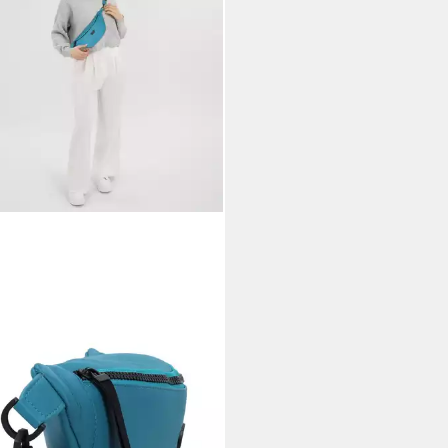
UN BÜFFEL
Gürteltasche Capri,
r
88 €
UVP
179,00 €