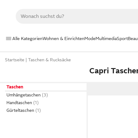
Alle Kategorien
Wohnen & Einrichten
Mode
Multimedia
Sport
Beau
Startseite
Taschen & Rucksäcke
Capri Tasche
Taschen
Umhängetaschen
Handtaschen
Gürteltaschen