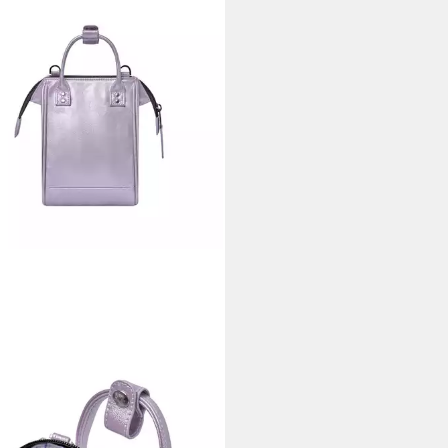
AIA
Umhängetasche Capri (Set)
0 €
+1