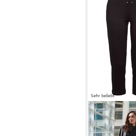
Sehr beliebt
LASCANA
Caprileggin
seitlichen Taschen, 
44,99 €