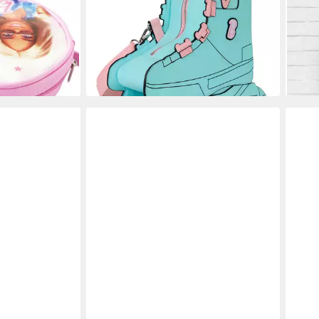
Tasche D 15
Loungefly Umhängetasche Barbie
Schr
16,9
Figural Skate
liefe
33,95 €
UVP
74,99 €
en bei dir
-55%
lieferbar - in 8-10 Werktagen bei dir