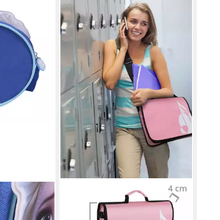
TEXT
Umhä
Kind
Ausf
9,95
-33
liefe
CLASSIC CANTABILE
nigin Anna und
Schultertasche Notentasche - Tasche
tasche
für Musikunterricht, Musikalische