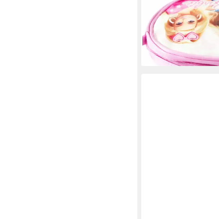
Mädchen Handtasche 
cm
12,95 €
lieferbar - in 4-5 Werktag