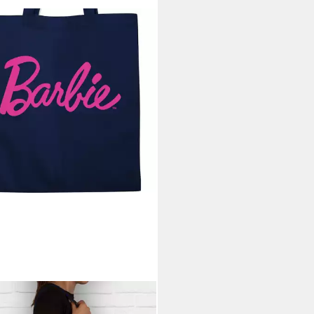
TRACER
ngetasche Barbie Logo