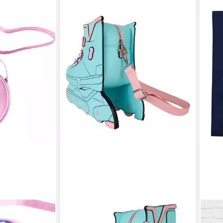
LOUNGEFLY
SHIR
 and Friends
Umhängetasche Mattel Classic by
Umhä