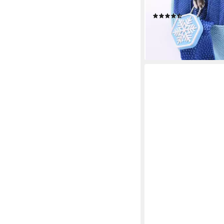
Rucksack Handtasche
(3)
14,95 €
UVP
19,95 €
-25%
lieferbar - in 2-3 Werktag