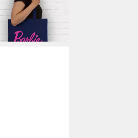
iftzug, Barbie Tasche
0 €
rbar - in 3-4 Werktagen bei dir