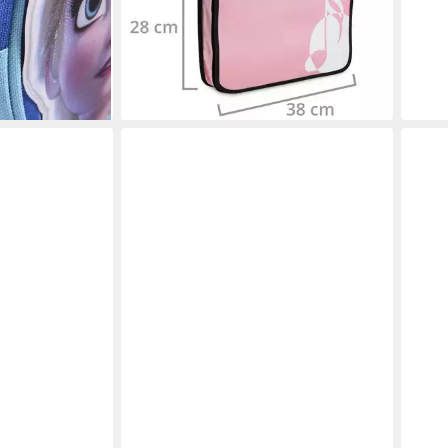
Früherziehung
22,89 €
lieferbar - in 2-3 Werktagen bei dir
en bei dir