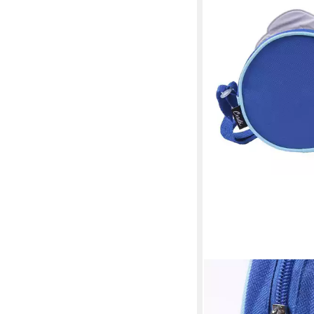
DISNEY FROZEN
Umhängetasche Eiskö
Elsa Tasche Umhänge