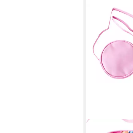
BARBIE
Umhängetasche Barbie