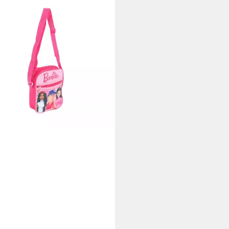
IEL TRADE B.V.
ngetasche Barbie Kleine für
er – Leichte Tasche für Alltag &
lüge
 €
14,95 €
%
rbar - in 4-5 Werktagen bei dir