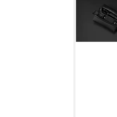
DJI
Tragetasche Osmo Po
29,00 €
lieferbar - in 1-2 Werktag