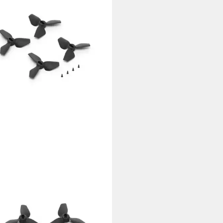
S Kamerastativ
4 €
rbar - in 2-3 Werktagen bei dir