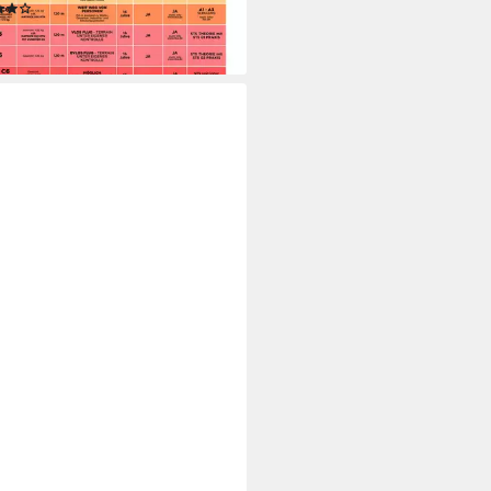
(1)
26 €
rbar - in 2-3 Werktagen bei dir