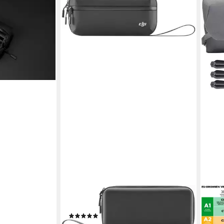
cket 4
en bei dir
DJI
DJI
Camcorder-Tasche Osmo Action
Mavi
(2)
Dro