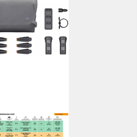
c 3 Fly More Kit Zubehör
hne