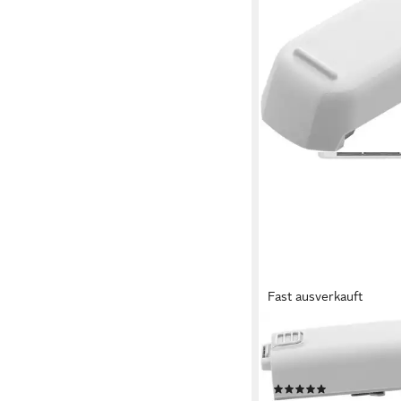
Fast ausverkauft
DJI
Neo Intelligent Flight
1435 mAh
(2)