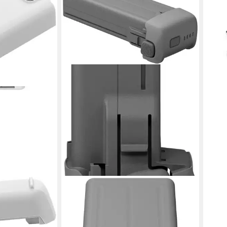
DJI
DJI
 Battery Akku
Avata 360 Intelligente Flugbatterie
2016
11,6
Drohnen-Akku 2700 mAh
liefe
131,35 €