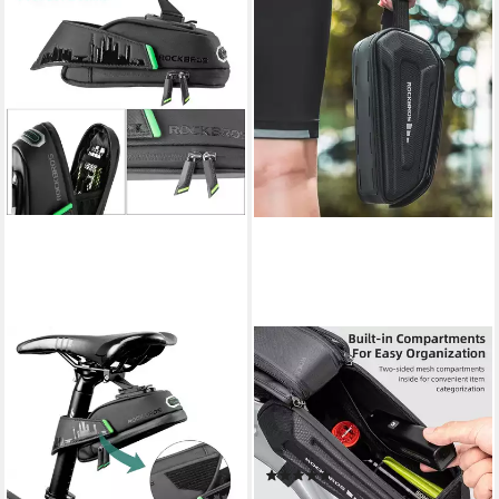
ROCKBROS
ROCKBROS
Satteltasche Fahrradtasche
Fahrradtasche 30120064001,
für MTB Rennrad, 1L/ 1,5L (1-
Handytasche mit Sichtfenster,
tlg), Wasserdicht Stoßfest
reflektierend,
Sitztasche mit Rücklichthalter
wasserabweisend
(1)
ab 29,49 €
UVP
39,99 €
29,95 €
UVP
39,95 €