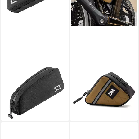
ROCKBROS
ROCKBROS
Fahrradtasche Rockbros
Fahrradtasche Rockbros
Oberrohr-Rahmentasche 0,9l
Fahrradrahmentasche 0,25 l
16,95 €
– Schwarz
UVP
25,99 €
21,95 €
UVP
24,95 €
-35%
lieferbar - in 9-11 Werktagen bei
-12%
dir
lieferbar - in 5-6 Werktagen bei dir