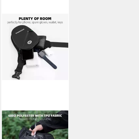
ROCKBROS
Beintasche Motorrad
Hüfttasche Bein Wasserdicht
mit Abnehmbarem Beingurt