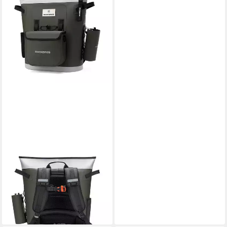
ROCKBROS
Kühltasche Kühlrucksack
Kühltasche, Kühlung bis 68 h,
wasserdicht, Flaschenhalter
242,90 €
289,90 €
-16%
leider ausverkauft