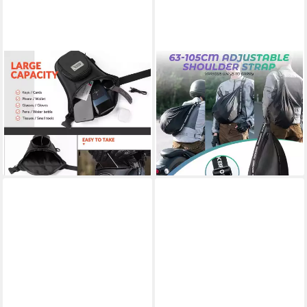
ROCKBROS
ROCKBROS
Reisetasche Wasserdichte
Reisetasche Verstellbare
Beintasche mit abnehmbaren
reflektierende Helmtasche für
Gurten universell einsetzbar
Motorrad Fahrrad
37,49 €
26,49 €
UVP
46,99 €
UVP
33,99 €
-20%
-22%
lieferbar - in 5-6 Werktagen bei dir
lieferbar - in 5-6 Werktagen bei dir