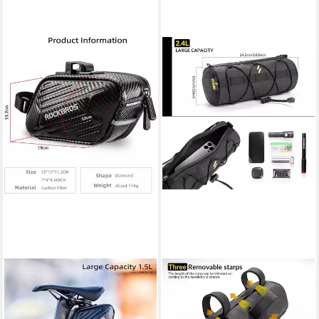
ROCKBROS
ROCKBROS
Satteltasche Fahrrad
Lenkertasche Multifunktionale
Fahrradsitz Tasche (für MTB
Fahrradtasche Lenker