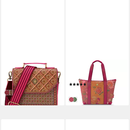
PIP STUDIO
PIP STUDIO
Umhängetasche Cross Body
Tragetasche Tilda Bodhi
Bag Imani
Flower Pink Tragetasche
ab 69,95 €
Medium 47x17x37cm
(1)
in 3-4 Werktagen bei dir
79,95 €
Red
Blue
in 2-3 Werktagen bei dir
Pink
Green