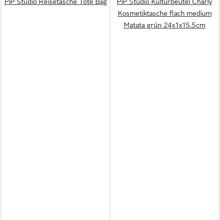
PiP Studio Reisetasche Tote Bag
PiP Studio Kulturbeutel Charly
Kosmetiktasche flach medium
Matata grün 24x1x15.5cm