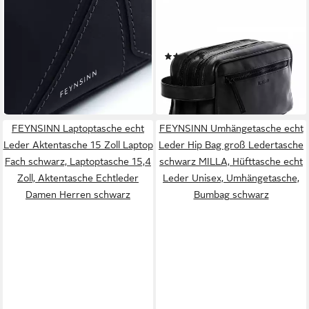
FEYNSINN
FEYNSINN
Umhängetasche echt Leder
Kosmetiktasche echt Leder
Umhängetasche groß
Kulturtasche groß schwarz
89,90 €
schwarz JEMMA PUZZLE
FRIIS
UVP
119,90 €
(1)
69,90 €
-25%
UVP
99,90 €
in 2-3 Werktagen bei dir
-30%
in 2-3 Werktagen bei dir
FEYNSINN Laptoptasche echt
FEYNSINN Umhängetasche echt
Leder Aktentasche 15 Zoll Laptop
Leder Hip Bag groß Ledertasche
Fach schwarz, Laptoptasche 15,4
schwarz MILLA, Hüfttasche echt
Zoll, Aktentasche Echtleder
Leder Unisex, Umhängetasche,
Damen Herren schwarz
Bumbag schwarz