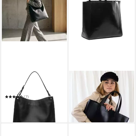
FEYNSINN
FEYNSINN
Umhängetasche echt Leder
Umhängetasche Leder
Hobo Beutel Schultertasche
Henkeltasche Damen AURI
89,90 €
groß schwarz
UVP
129,90 €
(7)
89,90 €
UVP
119,90 €
-31%
in 2-3 Werktagen bei dir
-25%
in 2-3 Werktagen bei dir