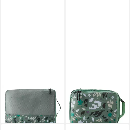
EAGLE CREEK
EAGLE CREEK
Packsack Reveal Cube
Packsack Isolate Compression
25,00 €
Cube
lieferbar - in 2-3 Werktagen bei dir
ab 25,00 €
lieferbar - in 2-3 Werktagen bei dir