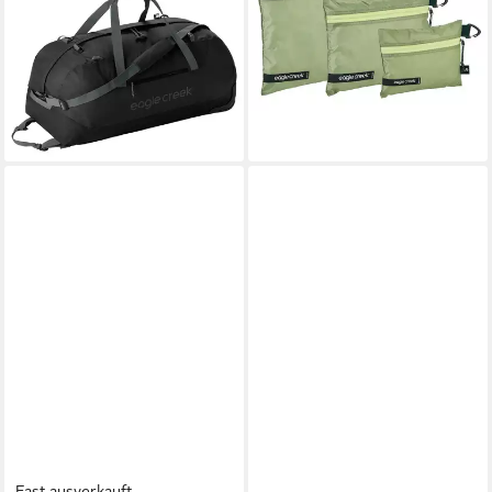
NMW 120 Liter Rolling Duffel
S / M (Set, 3-tlg)
179,36 €
24,95 €
UVP
190,00 €
UVP
35,00 €
-6%
-29%
lieferbar - in 3-4 Werktagen bei dir
lieferbar - in 2-3 Werktagen bei dir
Fast ausverkauft