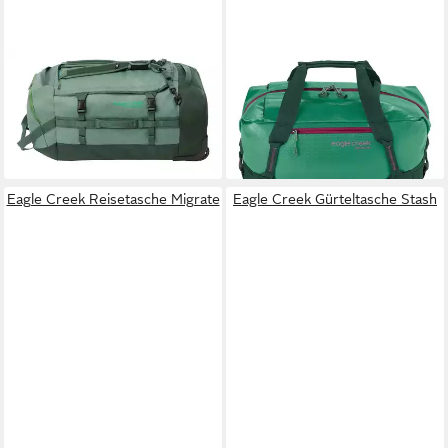
EAGLE CREEK
EAGLE CREEK
Reisetasche Hauler Wheeled
Reisetasche Duffle 40L
ab 120,00 €
Duffel 110L
lieferbar - in 2-3 Werktagen bei dir
ab 230,00 €
lieferbar - in 2-3 Werktagen bei dir
Eagle Creek Reisetasche Migrate
Eagle Creek Gürteltasche Stash