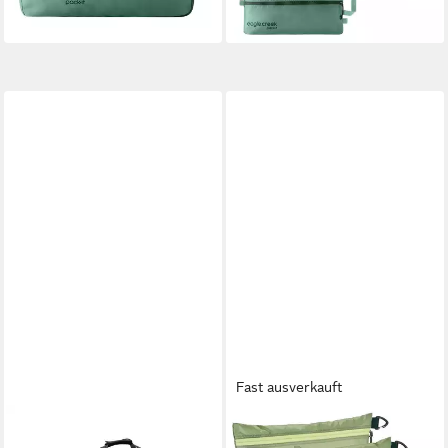
Fast ausverkauft
EAGLE CREEK
EAGLE CREEK
Reisetasche Eagle Creek
Packsack Isolate Sac Set XS /