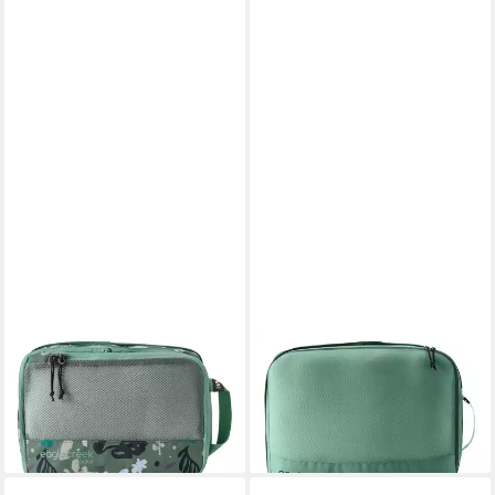
EAGLE CREEK
EAGLE CREEK
Packsack Reveal Compression
Packsack Reveal Expansion
Cube
Cube
25,00 €
33,00 €
lieferbar - in 2-3 Werktagen bei dir
lieferbar - in 2-3 Werktagen bei dir