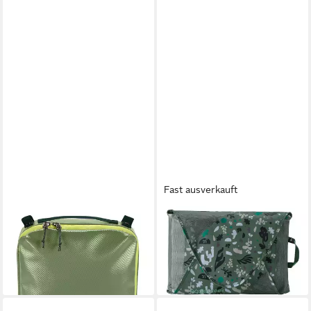
Fast ausverkauft
EAGLE CREEK
EAGLE CREEK
Packsack Pack-It
Packsack Reveal Garment
33,55 €
UVP
55,00 €
Folder
41,16 €
-39%
lieferbar - in 2-3 Werktagen bei dir
lieferbar - in 2-3 Werktagen bei dir