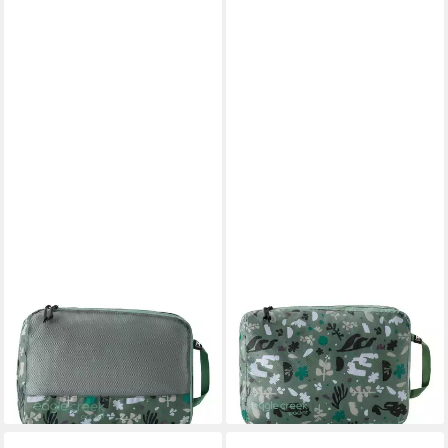
EAGLE CREEK
EAGLE CREEK
Packsack Reveal Clean / Dirty
Packsack Isolate Clean / Dirty
Cube
Cube
35,00 €
35,00 €
lieferbar - in 2-3 Werktagen bei dir
lieferbar - in 2-3 Werktagen bei dir