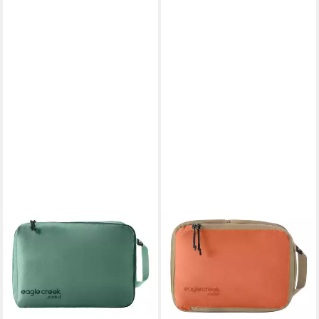
EAGLE CREEK
EAGLE CREEK
Packsack Isolate Clean / Dirty
Packsack Isolate Compression
Cube
Cube
35,00 €
ab 25,00 €
lieferbar - in 2-3 Werktagen bei dir
lieferbar - in 2-3 Werktagen bei dir