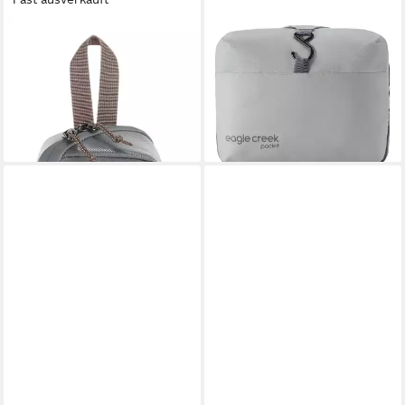
EAGLE CREEK
EAGLE CREEK
Kulturbeutel Gear Quick Trip
Kulturbeutel Reveal Hanging
28,80 €
UVP
45,00 €
Toiletry Kit
40,00 €
-36%
lieferbar - in 2-3 Werktagen bei dir
lieferbar - in 2-3 Werktagen bei dir