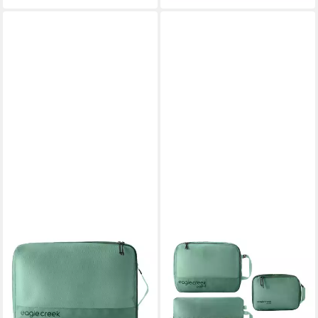
EAGLE CREEK
EAGLE CREEK
Packsack Reveal Cube
Packsack Essentials Set (Set,
25,00 €
3-tlg)
lieferbar - in 2-3 Werktagen bei dir
68,00 €
lieferbar - in 2-3 Werktagen bei dir