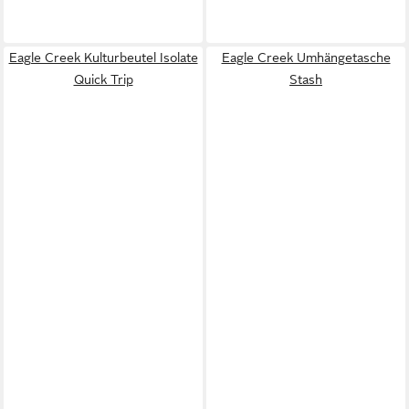
Eagle Creek Kulturbeutel Isolate
Eagle Creek Umhängetasche
Quick Trip
Stash