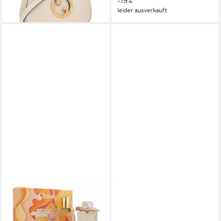
-19%
leider ausverkauft
CHLOÉ
CHLOÉ
Eau de Parfum Chloe
Eau de Parfum Chloe Nomade
Signature Eau de Parfum
Absolu de Parfum Eau de