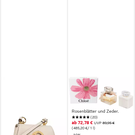
GUCCI
CHLOÉ
Schultertasche
Duft-Set Chloé, 2-tlg.,
1.690,00 €
UVP
2.900,00 €
Blumiger Duft mit Litschi,
-42%
Freesie, Magnolie,
lieferbar - in 2-3 Werktagen bei dir
Rosenblätter und Zeder.
(20)
ab 72,78 €
UVP
89,95 €
(485,20 €/ 1 l)