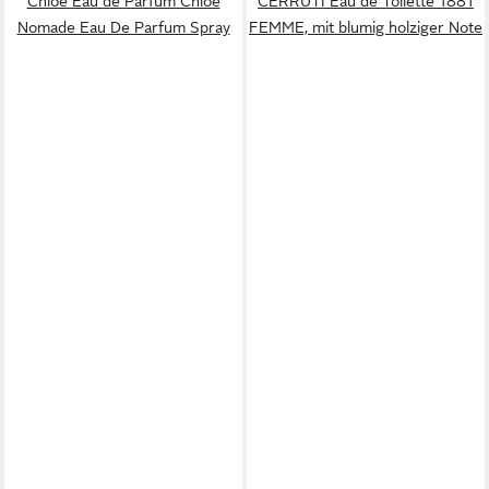
Chloé Eau de Parfum Chloé
CERRUTI Eau de Toilette 1881
Nomade Eau De Parfum Spray
FEMME, mit blumig holziger Note