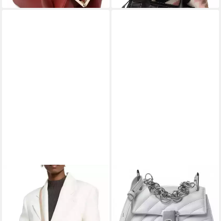
CHLOÉ
CHLOÉ
Umhängetasche Joyce Frame
Umhängetasche Drew Bijou
Schultertasche Handtasche
Crossbody Tasche
Tasche, Trageoptionen:
Handtasche Schultertasche,
Schulter, Crossbody oder in
Kettenhenkel, Schulterriemen,