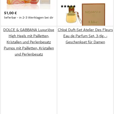
20ml + Chloe Nomade Eau de
Parfum 30 ml
(2)
Parfum 20ml, 1-tlg.
ab 48,90 €
51,00 €
(163,00 €/ 100 ml)
lieferbar - in 2-3 Werktagen bei dir
leider ausverkauft
DOLCE & GABBANA Luxuriöse
Chloé Duft-Set Atelier Des Fleurs
High Heels mit Pailletten,
Eau de Parfum Set, 3-tlg., -
Kristallen und Perlenbesatz
Geschenkset für Damen
Pumps mit Pailletten, Kristallen
und Perlenbesatz