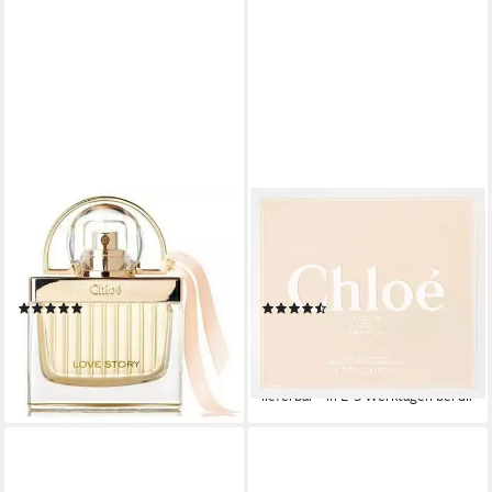
CHLOÉ
CHLOÉ
Eau de Parfum Love Story,
Eau de Parfum Chloé Fleur
Glasflakon, Parfüm EDP,
De Parfum Eau de Parfum
Damenduft
Spray für Damen
(137)
(2)
ab 69,06 €
ab 89,00 €
99,00 €
(2.302,00 €/ 1 l)
(1.780,00 €/ 1 l)
lieferbar - in 6-7 Werktagen bei dir
-10%
lieferbar - in 2-3 Werktagen bei dir