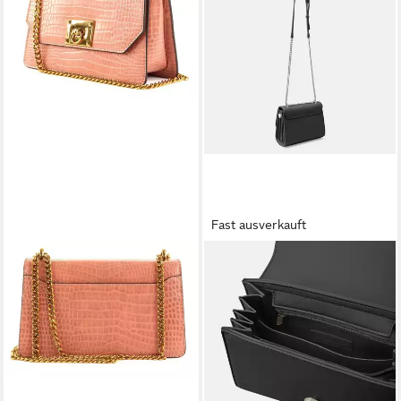
Fast ausverkauft
SEIDENFELT MANUFAKTUR
SEIDENFELT MANUFAKTUR
Abendtasche
Umhängetasche Naantali,
24,95 €
UVP
79,90 €
Kunstleder
ab 40,75 €
-69%
UVP
79,90 €
lieferbar - in 2-3 Werktagen bei dir
-49%
lieferbar - in 2-3 Werktagen bei dir