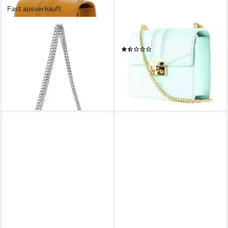
Fast ausverkauft
SEIDENFELT MANUFAKTUR
SEIDENFELT MANUFAKTUR
Abendtasche
Abendtasche
(2)
24,95 €
UVP
79,90 €
24,95 €
UVP
79,90 €
-69%
-69%
lieferbar - in 2-3 Werktagen bei dir
lieferbar - in 2-3 Werktagen bei dir