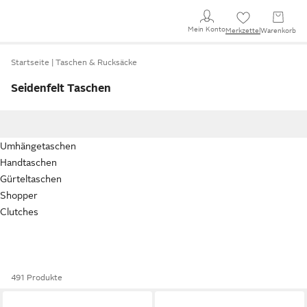
Mein Konto
Merkzettel
Warenkorb
Startseite
Taschen & Rucksäcke
Seidenfelt Taschen
Umhängetaschen
Handtaschen
Gürteltaschen
Shopper
Clutches
491 Produkte