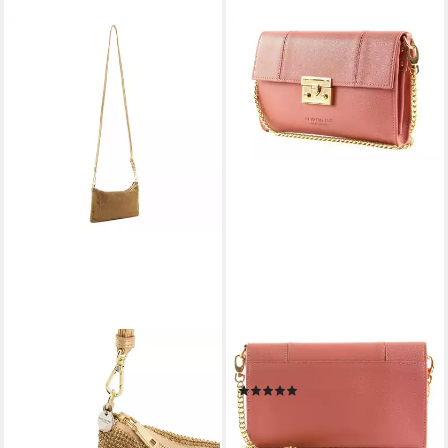
SEIDENFELT MANUFAKTUR
SEIDENFELT MANUFAKTUR
Schultertasche Hallila,
Clutch
(1)
Polyurethan
24,95 €
UVP
79,90 €
59,94 €
UVP
99,90 €
-69%
-40%