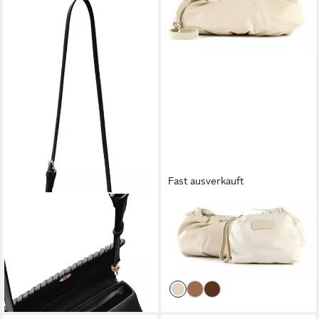
Fast ausverkauft
SEIDENFELT MANUFAKTUR
SEIDENFELT MANUFAKTUR
Handtasche Hand Bag
Umhängetasche (Set, 2-tlg)
69,90 €
24,95 €
UVP
69,90 €
lieferbar - in 2-3 Werktagen bei dir
-64%
lieferbar - in 2-3 Werktagen bei dir