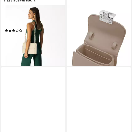
Fast ausverkauft
SEIDENFELT MANUFAKTUR
SEIDENFELT MANUFAKTUR
Umhängetasche Roros,
Handtasche Mini Handbag
40,75 €
Polyurethan
UVP
79,90 €
(1)
-49%
40,75 €
UVP
79,90 €
lieferbar - in 2-3 Werktagen bei dir
-49%
lieferbar - in 2-3 Werktagen bei dir
+27