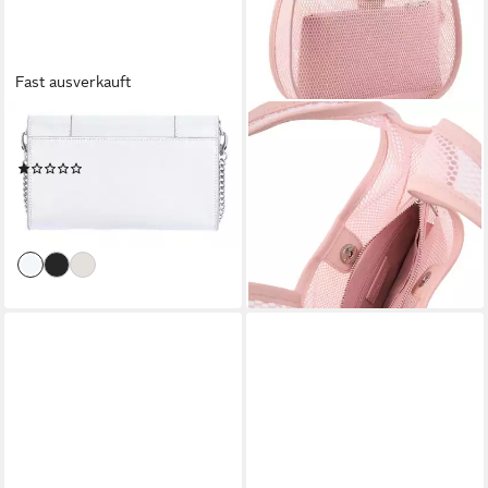
Fast ausverkauft
SEIDENFELT MANUFAKTUR
SEIDENFELT MANUFAKTUR
Clutch
Umhängetasche Round
(1)
Shoulderbag (Set, 2-tlg)
39,95 €
UVP
79,90 €
59,42 €
UVP
69,90 €
-50%
-15%
lieferbar - in 2-3 Werktagen bei dir
lieferbar - in 2-3 Werktagen bei dir