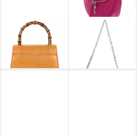
SEIDENFELT MANUFAKTUR
SEIDENFELT MANUFAKTUR
Handtasche
Umhängetasche
39,96 €
49,20 €
UVP
99,90 €
UVP
69,90 €
-60%
-30%
lieferbar - in 2-3 Werktagen bei dir
lieferbar - in 2-3 Werktagen bei dir