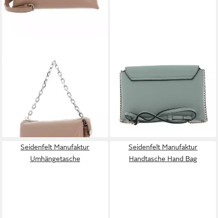
SEIDENFELT MANUFAKTUR
SEIDENFELT MANUFAKTUR
Umhängetasche
Umhängetasche
24,95 €
67,43 €
UVP
79,90 €
UVP
89,90 €
-69%
-25%
lieferbar - in 2-3 Werktagen bei dir
lieferbar - in 2-3 Werktagen bei dir
Seidenfelt Manufaktur
Seidenfelt Manufaktur
Umhängetasche
Handtasche Hand Bag