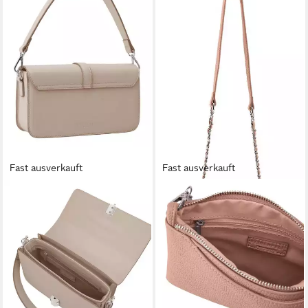
Fast ausverkauft
Fast ausverkauft
SEIDENFELT MANUFAKTUR
SEIDENFELT MANUFAKTUR
Umhängetasche Big
Umhängetasche Small
Crossbody Bag
Crossbag With Chain
45,85 €
ab 39,92 €
UVP
89,90 €
UVP
49,90 €
-49%
-20%
lieferbar - in 2-3 Werktagen bei dir
lieferbar - in 2-3 Werktagen bei dir