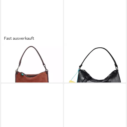
Fast ausverkauft
GABS
GABS
Schultertasche Ariana, Leder
Schultertasche Calipso, Leder
185,95 €
185,00 €
UVP
235,00 €
lieferbar - in 2-3 Werktagen bei dir
-21%
lieferbar - in 2-3 Werktagen bei dir