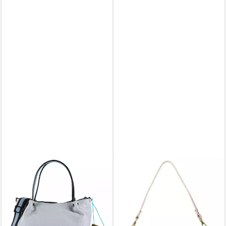
GABS
GABS
Shopper Lilly, Leder
Schultertasche Shoulder Bag,
169,96 €
UVP
215,00 €
aus echtem Kalbsleder
158,40 €
-21%
UVP
220,00 €
lieferbar - in 2-3 Werktagen bei dir
-28%
lieferbar - in 2-3 Werktagen bei dir