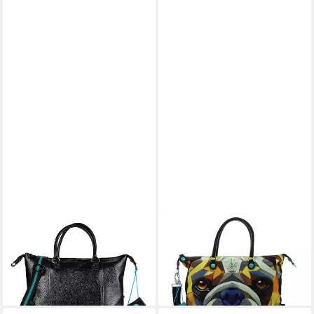
GABS
GABS
Henkeltasche G3, Leder
Handtasche TG Hand Bag, aus
205,00 €
echtem Kalbsleder
lieferbar - in 2-3 Werktagen bei dir
175,00 €
lieferbar - in 2-3 Werktagen bei dir