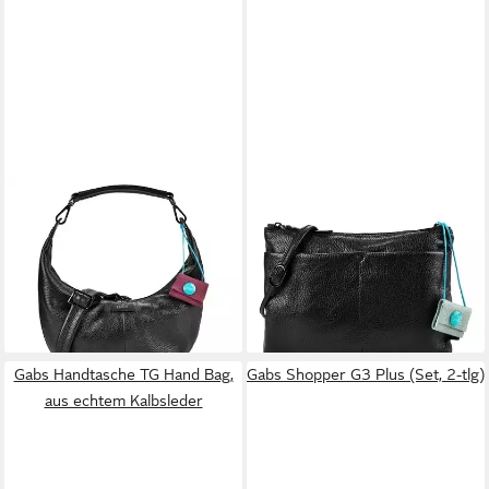
GABS
GABS
Schultertasche G13, Leder
Schultertasche Beyonce,
250,00 €
Leder
lieferbar - in 2-3 Werktagen bei dir
110,00 €
lieferbar - in 2-3 Werktagen bei dir
Gabs Handtasche TG Hand Bag,
Gabs Shopper G3 Plus (Set, 2-tlg)
aus echtem Kalbsleder