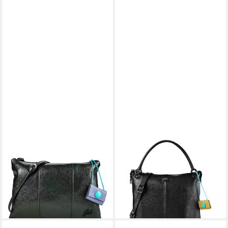
GABS
GABS
Umhängetasche Beyonce,
Schultertasche G14, Leder
260,00 €
Leder
lieferbar - in 2-3 Werktagen bei dir
100,00 €
lieferbar - in 2-3 Werktagen bei dir