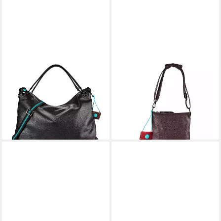
GABS
GABS
Schultertasche G16, Leder
Schultertasche Beyonce,
250,00 €
Leder
lieferbar - in 2-3 Werktagen bei dir
105,00 €
lieferbar - in 2-3 Werktagen bei dir