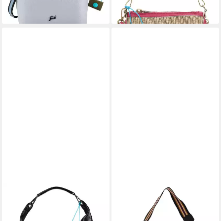
GABS
GABS
Schultertasche G13, Leder
Schultertasche Isabel (Set, 3-
270,00 €
tlg)