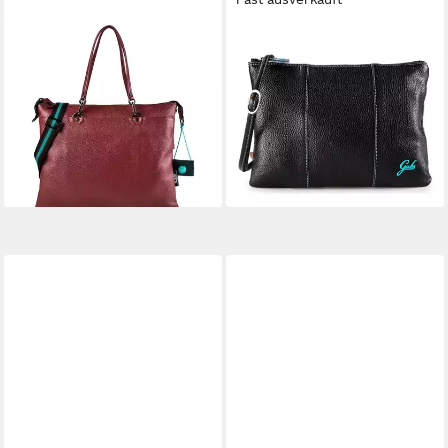
GABS
GABS
Schultertasche G3, Leder
Umhängetasche Beyonce,
205,00 €
Leder
lieferbar - in 2-3 Werktagen bei dir
ab 79,98 €
UVP
100,00 €
-20%
lieferbar - in 2-3 Werktagen bei dir