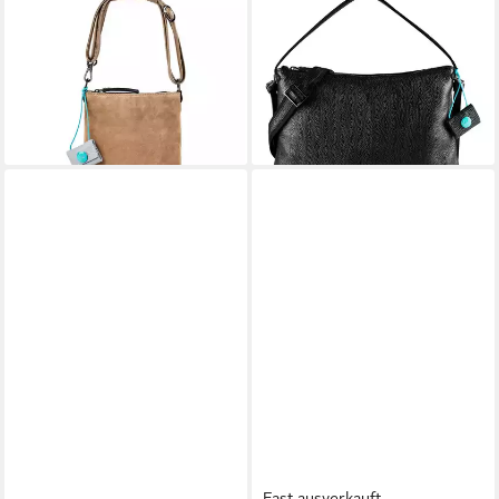
GABS
GABS
Henkeltasche Beyonce, Leder
Schultertasche Filippa, Leder
105,00 €
139,97 €
UVP
180,00 €
lieferbar - in 2-3 Werktagen bei dir
-22%
lieferbar - in 2-3 Werktagen bei dir
Fast ausverkauft