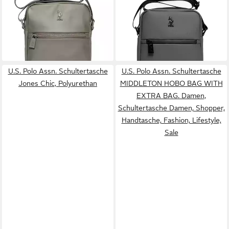
Crossbody Bag, Festival,
Crossbody Bag, Festival,
70,00 €
60,00 €
Konzert, Outdoor, Sale
Konzert, Outdoor, Sale
lieferbar - in 2-3 Werktagen bei dir
lieferbar - in 2-3 Werktagen bei dir
U.S. Polo Assn. Schultertasche
U.S. Polo Assn. Schultertasche
Jones Chic, Polyurethan
MIDDLETON HOBO BAG WITH
EXTRA BAG. Damen,
Schultertasche Damen, Shopper,
Handtasche, Fashion, Lifestyle,
Sale