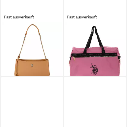
Fast ausverkauft
Fast ausverkauft
U.S. POLO ASSN.
U.S. POLO ASSN.
Schultertasche Jones,
Reisetasche New Sport Chic
79,90 €
Polyurethan
lieferbar - in 2-3 Werktagen bei dir
48,59 €
UVP
69,90 €
-30%
lieferbar - in 2-3 Werktagen bei dir