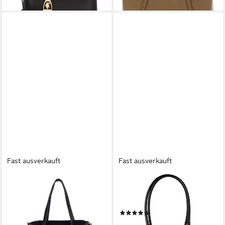
Fast ausverkauft
Fast ausverkauft
U.S. POLO ASSN.
U.S. POLO ASSN.
Tragetasche ROGERSVILLE
Schultertasche Jacquard,
LARGE SHOPPING BAG
Polyester
(1)
Damen, Tragetasche Damen,
ab 55,69 €
UVP
79,90 €