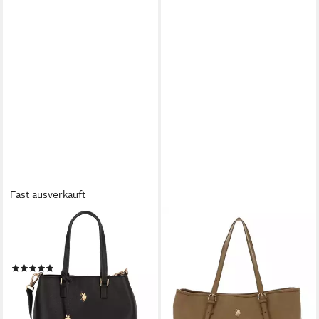
Fast ausverkauft
U.S. POLO ASSN.
U.S. POLO ASSN.
Schultertasche Jones,
Schultertasche Shopping Bag
59,90 €
Polyurethan
lieferbar - in 2-3 Werktagen bei dir
(1)
83,00 €
lieferbar - in 2-3 Werktagen bei dir