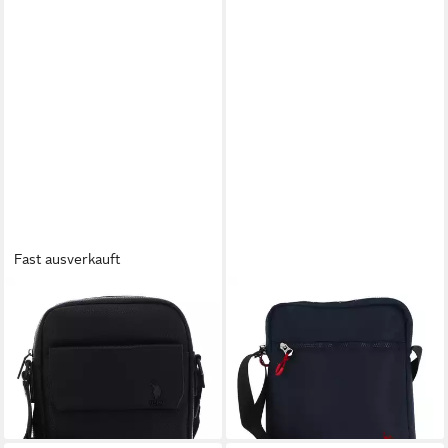
Fast ausverkauft
U.S. POLO ASSN.
U.S. POLO ASSN.
Umhängetasche Crossbody
Umhängetasche Bigfork
39,90 €
Bag
lieferbar - in 2-3 Werktagen bei dir
79,90 €
lieferbar - in 2-3 Werktagen bei dir