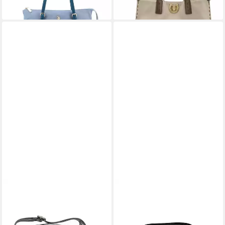
lieferbar - in 2-3 Werktagen bei dir
lieferbar - in 2-3 Werktagen bei dir
Lifestyle, Sale
U.S. POLO ASSN.
U.S. POLO ASSN.
Umhängetasche WEST WIND
Umhängetasche
CROSSBODY. Unisex,
ARROWHEAD CROSSBODY
Umhängtasche unisex,
Unisex, Umhängtasche unisex,