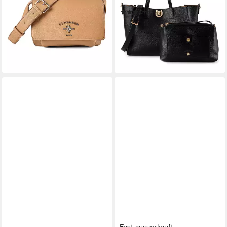
Polyurethan
Polyurethan
(2)
ab 48,57 €
UVP
69,90 €
76,42 €
UVP
89,90 €
-31%
-15%
lieferbar - in 2-3 Werktagen bei dir
lieferbar - in 2-3 Werktagen bei dir
Fast ausverkauft