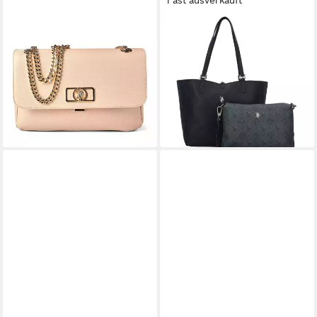
U.S. POLO ASSN.
U.S. POLO ASSN.
Schultertasche Jones Chic,
Shopper Malibu, Kunstleder
78,00 €
Polyurethan
lieferbar - in 2-3 Werktagen bei dir
ab 55,69 €
UVP
79,90 €
-30%
lieferbar - in 2-3 Werktagen bei dir