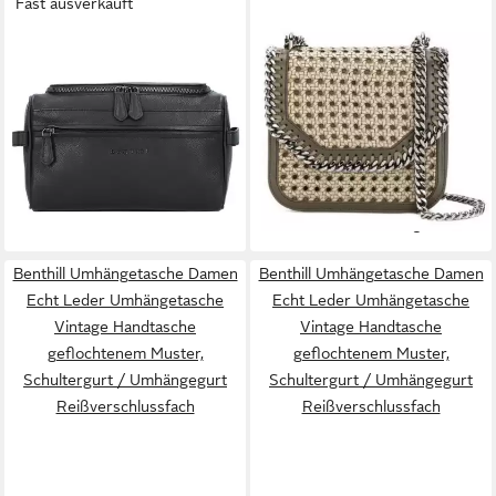
Fast ausverkauft
BUGATTI
STELLA MCCARTNEY
Kulturbeutel Bella, Leder
Schultertasche Falabella Box
ab 111,12 €
UVP
139,95 €
Medium Tasche Geflochtenes
-21%
Design, Signatur-Falabella-
lieferbar - in 2-3 Werktagen bei dir
Kette mit
746,25 €
diamantgeschliffener Optik
UVP
1.995,00 €
-63%
lieferbar - in 2-3 Werktagen bei dir
Benthill Umhängetasche Damen
Benthill Umhängetasche Damen
Echt Leder Umhängetasche
Echt Leder Umhängetasche
Vintage Handtasche
Vintage Handtasche
geflochtenem Muster,
geflochtenem Muster,
Schultergurt / Umhängegurt
Schultergurt / Umhängegurt
Reißverschlussfach
Reißverschlussfach