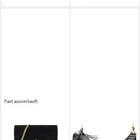
Fast ausverkauft
VICTORIA HYDE
EXPATRIÉ
Handtasche Victoria Hyde
Umhängetasche Lea Medium
Bella Damen Klassisch
Half Moon Bag
Unifarbe Innen (Kein Set, Kein
Schultertasche, Elegante