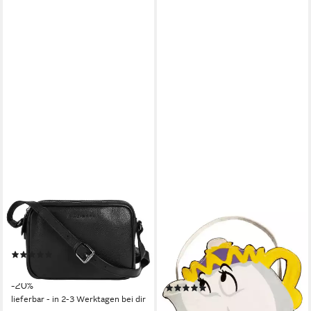
BUGATTI
RUBIE´S
Umhängetasche BELLA, echt
Handtasche Belle Tasche
Leder
Madame Pottine, Das perfekte
(1)
Accessoire für jedes Belle-
ab 91,95 €
UVP
114,95 €
Kostüm!
-20%
(1)
lieferbar - in 2-3 Werktagen bei dir
17,59 €