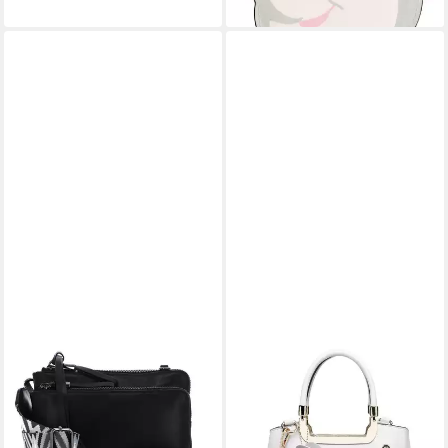
lieferbar - in 2-3 Werktagen bei dir
PICARD
MISS LULU
Umhängetasche Cross Bag,
Handtasche Damen Blumen-
aus echtem Rindsleder
Design Henkeltasche aus
ab 112,95 €
Kunstleder Elegante