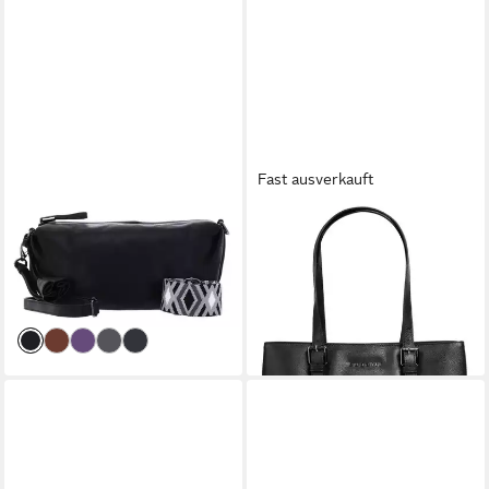
Fast ausverkauft
PICARD
BUGATTI
Umhängetasche Cross Bag,
Henkeltasche BELLA, echt
aus echtem Rindsleder
Leder
ab 126,95 €
ab 159,95 €
UVP
199,95 €
lieferbar - in 2-3 Werktagen bei dir
-20%
lieferbar - in 2-3 Werktagen bei dir