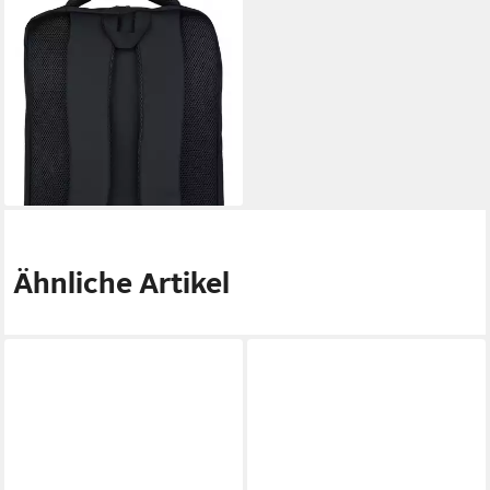
Notebook-Rucksack Red Bull
Rucksack mit Laptopfach –
Praktisch und schick in rot-
schwarz
79,95 €
UVP
119,99 €
-33%
lieferbar - in 8-10 Werktagen bei
dir
Ähnliche Artikel