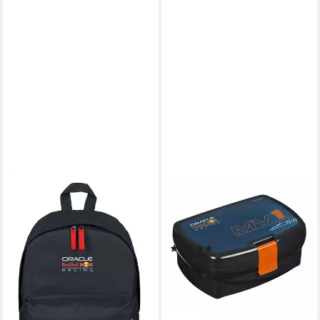
RED BULL
Lunchbox Red Bull Lunchbox
630ml – Für Schule, Arbeit &
Freizeit, Kunststoff, (1-tlg)
(1)
ab 10,95 €
22,95 €
-52%
lieferbar - in 3-4 Werktagen bei dir