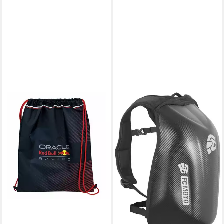
RED BULL
Turnbeutel Red Bull
Turnbeutel Max Verstappen
Edition stylisch (1-tlg)
ab 13,95 €
UVP
20,99 €
-34%
leider ausverkauft