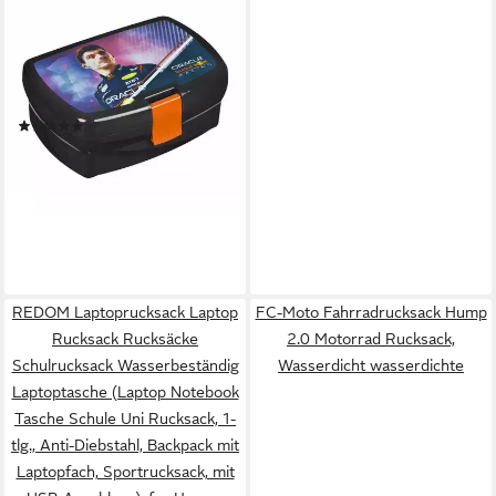
RED BULL
Lunchbox Red Bull Max
Verstappen Lunchbox 630ml
Kinder & Fans, Kunststoff, (1-
tlg)
(1)
12,95 €
UVP
29,99 €
-57%
leider ausverkauft
REDOM Laptoprucksack Laptop
FC-Moto Fahrradrucksack Hump
Rucksack Rucksäcke
2.0 Motorrad Rucksack,
Schulrucksack Wasserbeständig
Wasserdicht wasserdichte
Laptoptasche (Laptop Notebook
Tasche Schule Uni Rucksack, 1-
tlg., Anti-Diebstahl, Backpack mit
Laptopfach, Sportrucksack, mit