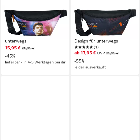
RED BULL RACING
RED BULL RACING
Umhängetasche Hüfttasche
Umhängetasche Max
Umhängetasche – Max
Verstappen Red Bull
Verstappen Fanartikel für
Hüfttasche – Sportliches
unterwegs
Design für unterwegs
(1)
15,95 €
28,95 €
ab 17,95 €
UVP
39,99 €
-45%
-55%
lieferbar - in 4-5 Werktagen bei dir
leider ausverkauft