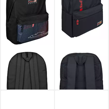
RED BULL RACING
RED BULL RACING
Rucksack Max Verstappen
Notebook-Rucksack Red Bull
Rucksack – Stil und
Rucksack mit Vielseitig
Funktionalität
Laptopfach - Racing Edition
ab 27,95 €
89,95 €
UVP
41,99 €
129,95 €
-33%
-31%
leider ausverkauft
lieferbar - in 4-5 Werktagen bei dir