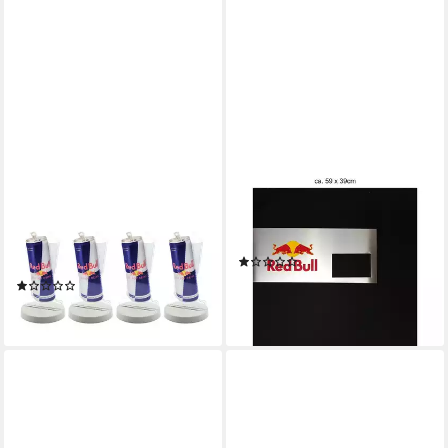
RED BULL
RED BULL
Halterung Red Bull 4er Set
Tafel Red Bull Reklametafel
Kartenhalter 4 Stück
Tafel Kreidetafel Metall
(1)
Menühalter Getränkekarte Hal
16,99 €
(1)
lieferbar - in 2-3 Werktagen bei dir
13,72 €
lieferbar - in 2-3 Werktagen bei dir