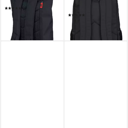
Edition für aktive Lebensstile
Max Verstappen Edition,
(1)
stylisch & geräumig
89,95 €
109,95 €
(1)
ab 34,95 €
-18%
UVP
52,99 €
lieferbar - in 4-5 Werktagen bei dir
-34%
leider ausverkauft