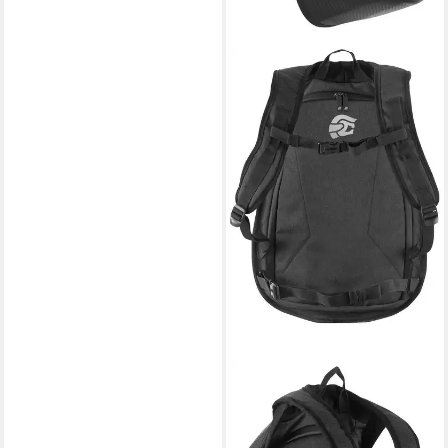
FC-MOTO
Freizeitrucksack Hump Race
Motorrad Rucksack,