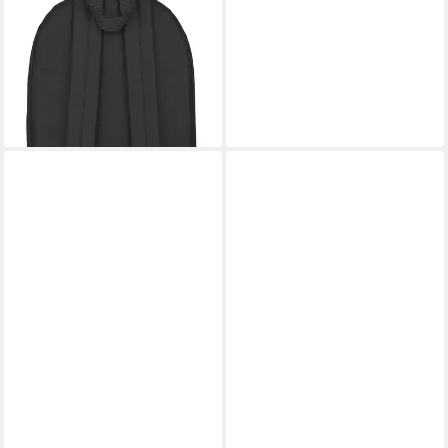
Rucksack Max Verstappen
Design für Sport, Arbeit &
Reisen
ab 23,95 €
UVP
35,99 €
-33%
leider ausverkauft