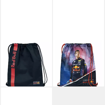
RED BULL
RED BULL
Turnbeutel Red Bull
Kinderrucksack Red Bull
Turnbeutel Praktisch stylish
Turnbeutel, für Schule &
für Sport und Freizeit (1-tlg)
Sport (1-tlg)
21,95 €
14,95 €
31,95 €
UVP
22,99 €
-31%
-35%
lieferbar - in 4-5 Werktagen bei dir
lieferbar - in 8-10 Werktagen bei
dir