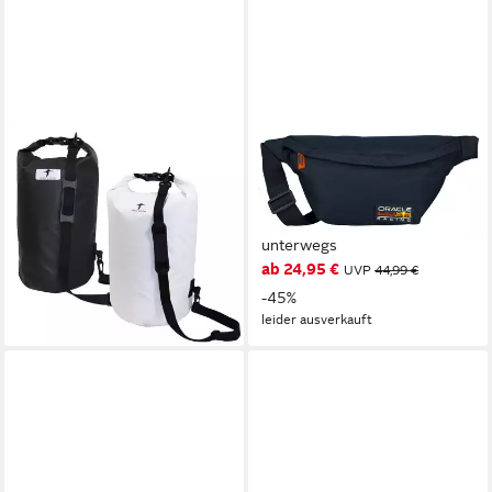
RED LOON
RED BULL RACING
Rucksack
Umhängetasche Red Bull
6,95 €
Umhängetasche – Kompakt
lieferbar - in 2-3 Werktagen bei dir
und sportlich, ideal für
unterwegs
ab 24,95 €
UVP
44,99 €
-45%
leider ausverkauft