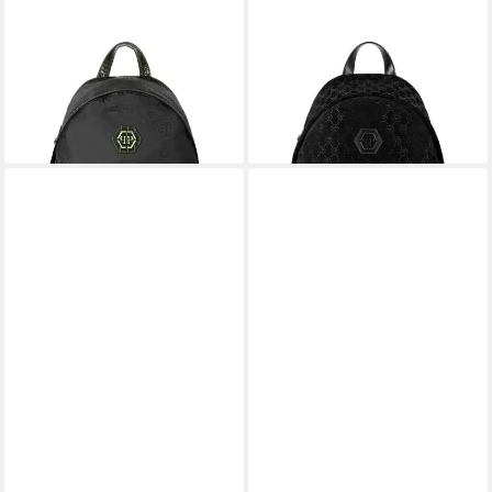
PLEIN SPORT
PLEIN SPORT
Freizeitrucksack Monogram
Freizeitrucksack Monogram
1.000,00 €
Mit Schmucksteinen
3.500,00 €
in 5-6 Werktagen bei dir
in 5-6 Werktagen bei dir