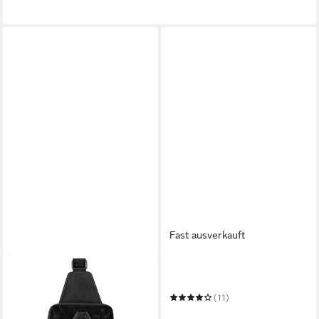
Fast ausverkauft
PHILIPP PLEIN
PLEIN SPORT
Umhängetasche Monogram
Thunder Sneaker
Mit Schmucksteinen
(11)
1.280,00 €
152,00 €
UVP
290,00 €