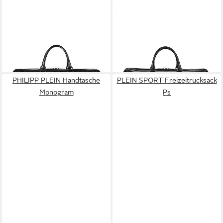
PHILIPP PLEIN
PHILIPP PLEIN
Handtasche Monogram Mit
Handtasche Monogram
1.307,00 €
Schmucksteinen
UVP
2.490,00 €
4.790,00 €
-48%
in 5-6 Werktagen bei dir
in 5-6 Werktagen bei dir
PHILIPP PLEIN Handtasche
PLEIN SPORT Freizeitrucksack
Monogram
Ps