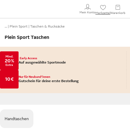
Mein Konto
Merkzettel
Warenkorb
…
Plein Sport
Taschen & Rucksäcke
Plein Sport Taschen
Mind.
Early Access
20 %
Auf ausgewählte Sportmode
Extra
Nur für Neukund*innen
10 €
Gutschein für deine erste Bestellung
Handtaschen