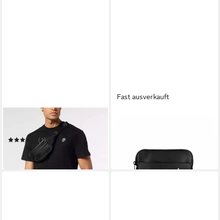
Fast ausverkauft
PLEIN SPORT
PLEIN SPORT
Beuteltasche Gürteltasche
Umhängetasche Arizona
78,99 €
UVP
149,99 €
(1)
89,99 €
-47%
in 5-6 Werktagen bei dir
in 5-6 Werktagen bei dir