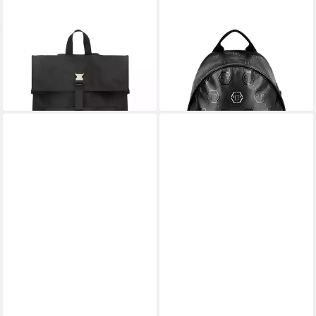
PLEIN SPORT
PLEIN SPORT
Freizeitrucksack Rucksack
Freizeitrucksack Monogram
314,00 €
940,00 €
UVP
998,00 €
UVP
1.790,00 €
-69%
-47%
in 5-6 Werktagen bei dir
in 5-6 Werktagen bei dir