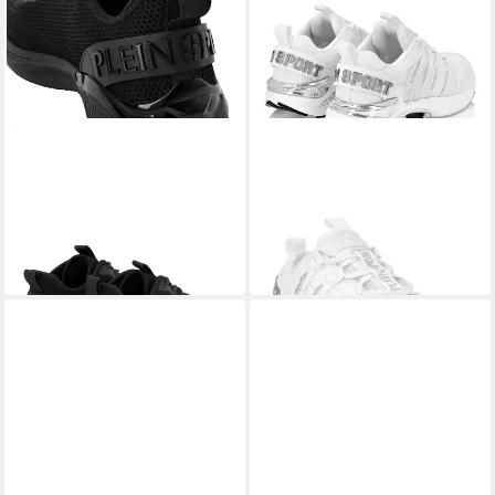
PLEIN SPORT
Ps Sneaker
PLEIN SPORT
Low-Top-
117,99 €
UVP
159,99 €
Sneaker Sneaker
196,99 €
-26%
UVP
339,99 €
-42%