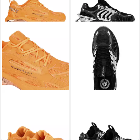
PLEIN SPORT
Pegasus
PLEIN SPORT
The Thunder
Sneaker
Stroke Gen.x.2. Sneaker
220,00 €
257,00 €
UVP
490,00 €
-48%