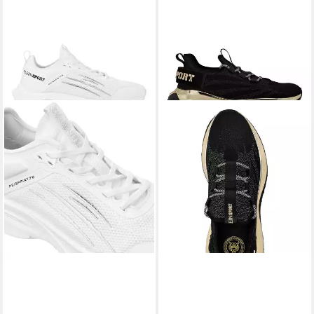
PLEIN SPORT
Running-
PLEIN SPORT
The Iron Tiger
Sneaker Sneaker
Gen.x.2 Sneaker
119,99 €
138,00 €
UVP
189,99 €
UVP
220,00 €