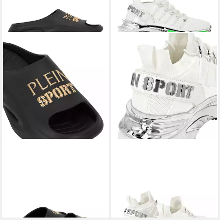
PLEIN SPORT
Logo Sandale
PLEIN SPORT
Chrome Surfer
90,00 €
Sneaker
213,99 €
UVP
289,99 €
-26%