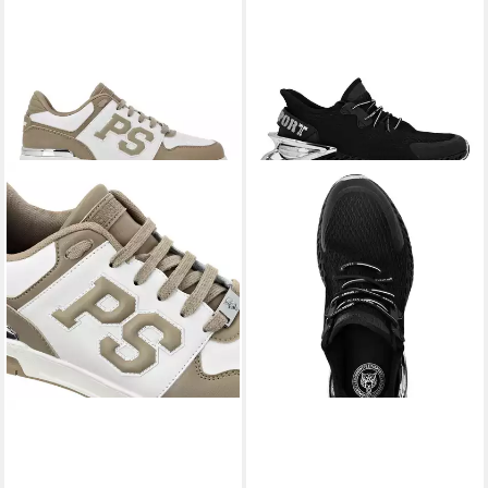
PLEIN SPORT
Ps Sneaker
PLEIN SPORT
Thunder Force
110,99 €
UVP
149,99 €
Genx Sneaker
257,00 €
-26%
UVP
490,00 €