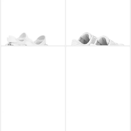
PLEIN SPORT
Running-
PLEIN SPORT
Tiger.x
Sneaker Sneaker
Sneaker
156,00 €
149,99 €
UVP
249,00 €
-37%