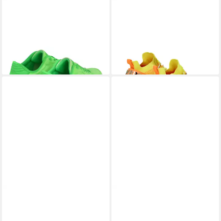
PLEIN SPORT
Low-Top-
PLEIN SPORT
Tiger Sneaker
286,99 €
Sneaker Sneaker
UVP
389,99 €
125,00 €
UVP
170,00 €
-26%
-26%
+1