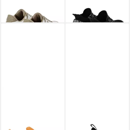
-48%
+1