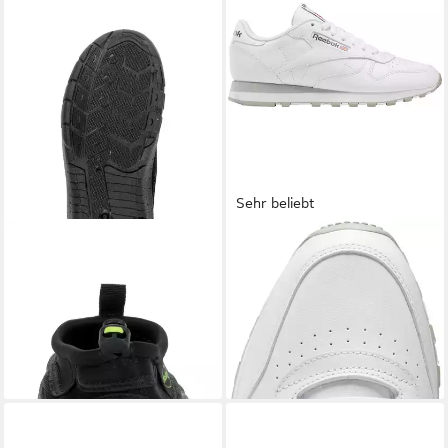
Sehr beliebt
FASHY
Tias Aquaschuh
REEBOK CLASSIC
CLASSIC
13,88 €
UVP
24,95 €
LEATHER Sneaker
59,99 €
-44%
UVP
100,00 €
nur diesen Monat
-40%
+1