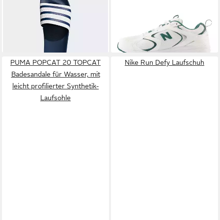
39,99 €
64,99 €
New Balance 530 und 740
UVP
80,00 €
-19%
+4
PUMA POPCAT 20 TOPCAT
Nike Run Defy Laufschuh
Badesandale für Wasser, mit
leicht profilierter Synthetik-
Laufsohle