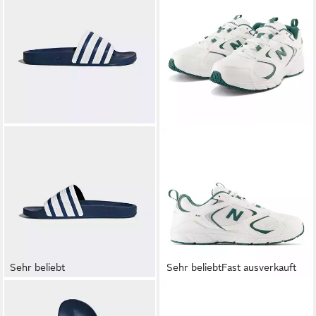
Sehr beliebt
Sehr beliebt
Fast ausverkauft
ADIDAS ORIGINALS
NEW BALANCE
408 Sneaker
ADILETTE Badesandale
inspiriert vom Design des